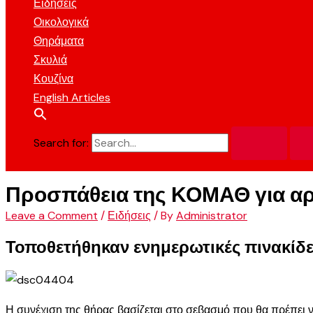
Ειδήσεις
Οικολογικά
Θηράματα
Σκυλιά
Κουζίνα
English Articles
Search for:
Προσπάθεια της ΚΟΜΑΘ για α
Leave a Comment
/
Ειδήσεις
/ By
Administrator
Τοποθετήθηκαν ενημερωτικές πινακίδε
Η συνέχιση της θήρας βασίζεται στο σεβασμό που θα πρέπει ν