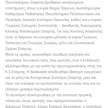
Πανεπιστημίου Σπάρτης βρέθηκαν καταξιωμένοι
επιστήμονες, όπως η κυρία Μαρία Τσιρώνη, Αναπληρώτρια
Καθηγήτρια Παθολογίας Πανεπιστημίου Πελοποννήσου και
Πρόεδρος Ιατρικού Συλλόγου Λακωνίας, καθώς και ο κύριος
Γεώργιος Σoλωμού, Συντονιστής – Διευθυντής Χειρουργικής
Κλινικής Νοσοκομείου Σπάρτης. Για τους Κανόνες Ασφαλείας
κατά τη διάρκεια του κυνηγίου μίλησαν οι κύριοι Γεώργιος
Τσόπελας και Γεώργιος Σκούρος, μέλη του Σκοπευτικού
Ομίλου Σπάρτης.
Μετά τις ομιλίες, ακολούθησε ελεύθερη συζήτηση και
ερωτήσεις του κοινού προς τους ομιλητές, ενώ η εκδήλωση
ολοκληρώθηκε με την κοπή της πρωτοχρονιάτικης πίτας του
Κ.Σ.Σπάρτης. Η διαδικασία αποδείχθηκε ιδιαίτερα ευεργετική
για τα μέλη του Κυνηγετικού Συλλόγου Σπάρτης, μιας και
είχαν την ευκαιρία να εμπλουτίσουν τις γνώσεις τους και να
εξάγουν χρήσιμα συμπεράσματα.
Το σεμινάριο ολοκληρώθηκε με την απονομή τιμητικής
πλακέτας στους ομιλητές που πραγματοποιήσαν ο
δήμαρχος Σπάρτης, κύριος Σταύρος Αργειτάκος, ο πρόεδρος