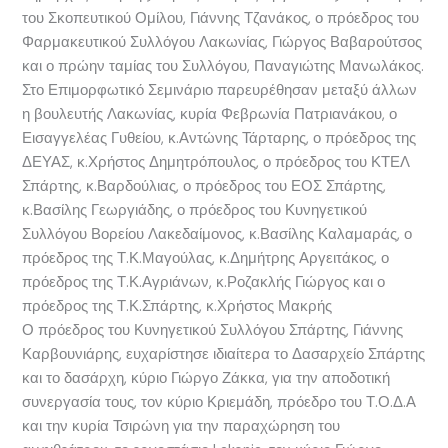
του Σκοπευτικού Ομίλου, Γιάννης Τζανάκος, ο πρόεδρος του
Φαρμακευτικού Συλλόγου Λακωνίας, Γιώργος Βαβαρούτσος
και ο πρώην ταμίας του Συλλόγου, Παναγιώτης Μανωλάκος.
Στο Επιμορφωτικό Σεμινάριο παρευρέθησαν μεταξύ άλλων
η βουλευτής Λακωνίας, κυρία Φεβρωνία Πατριανάκου, ο
Εισαγγελέας Γυθείου, κ.Αντώνης Τάρταρης, ο πρόεδρος της
ΔΕΥΑΣ, κ.Χρήστος Δημητρόπουλος, ο πρόεδρος του ΚΤΕΛ
Σπάρτης, κ.Βαρδούλιας, ο πρόεδρος του ΕΟΣ Σπάρτης,
κ.Βασίλης Γεωργιάδης, ο πρόεδρος του Κυνηγετικού
Συλλόγου Βορείου Λακεδαίμονος, κ.Βασίλης Καλαμαράς, ο
πρόεδρος της Τ.Κ.Μαγούλας, κ.Δημήτρης Αργειτάκος, ο
πρόεδρος της Τ.Κ.Αγριάνων, κ.Ροζακλής Γιώργος και ο
πρόεδρος της Τ.Κ.Σπάρτης, κ.Χρήστος Μακρής
Ο πρόεδρος του Κυνηγετικού Συλλόγου Σπάρτης, Γιάννης
Καρβουνιάρης, ευχαρίστησε ιδιαίτερα το Δασαρχείο Σπάρτης
και το δασάρχη, κύριο Γιώργο Ζάκκα, για την αποδοτική
συνεργασία τους, τον κύριο Κριεμάδη, πρόεδρο του Τ.Ο.Δ.Α
και την κυρία Τσιρώνη για την παραχώρηση του