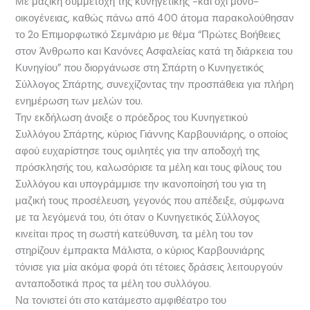
Με μαζική συμμετοχή της κυνηγετικής -και όχι μόνο-
οικογένειας, καθώς πάνω από 400 άτομα παρακολούθησαν
το 2ο Επιμορφωτικό Σεμινάριο με θέμα “Πρώτες Βοήθειες
στον Άνθρωπο και Κανόνες Ασφαλείας κατά τη διάρκεια του
Κυνηγίου” που διοργάνωσε στη Σπάρτη ο Κυνηγετικός
Σύλλογος Σπάρτης, συνεχίζοντας την προσπάθεια για πλήρη
ενημέρωση των μελών του.
Την εκδήλωση άνοιξε ο πρόεδρος του Κυνηγετικού
Συλλόγου Σπάρτης, κύριος Γιάννης Καρβουνιάρης, ο οποίος
αφού ευχαρίστησε τους ομιλητές για την αποδοχή της
πρόσκλησής του, καλωσόρισε τα μέλη και τους φίλους του
Συλλόγου και υπογράμμισε την ικανοποίησή του για τη
μαζική τους προσέλευση, γεγονός που απέδειξε, σύμφωνα
με τα λεγόμενά του, ότι όταν ο Κυνηγετικός Σύλλογος
κινείται προς τη σωστή κατεύθυνση, τα μέλη του τον
στηρίζουν έμπρακτα Μάλιστα, ο κύριος Καρβουνιάρης
τόνισε για μία ακόμα φορά ότι τέτοιες δράσεις λειτουργούν
ανταποδοτικά προς τα μέλη του συλλόγου.
Να τονιστεί ότι στο κατάμεστο αμφιθέατρο του