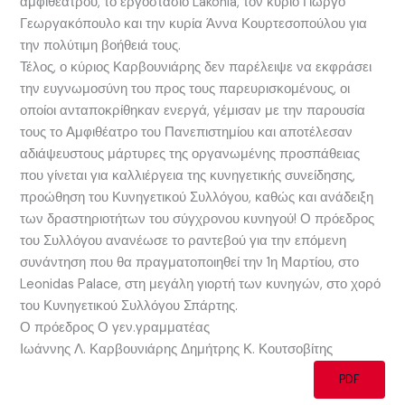
αμφιθεάτρου, το εργοστάσιο Lakonia, τον κύριο Γιώργο
Γεωργακόπουλο και την κυρία Άννα Κουρτεσοπούλου για
την πολύτιμη βοήθειά τους.
Τέλος, ο κύριος Καρβουνιάρης δεν παρέλειψε να εκφράσει
την ευγνωμοσύνη του προς τους παρευρισκομένους, οι
οποίοι ανταποκρίθηκαν ενεργά, γέμισαν με την παρουσία
τους το Αμφιθέατρο του Πανεπιστημίου και αποτέλεσαν
αδιάψευστους μάρτυρες της οργανωμένης προσπάθειας
που γίνεται για καλλιέργεια της κυνηγετικής συνείδησης,
προώθηση του Κυνηγετικού Συλλόγου, καθώς και ανάδειξη
των δραστηριοτήτων του σύγχρονου κυνηγού! Ο πρόεδρος
του Συλλόγου ανανέωσε το ραντεβού για την επόμενη
συνάντηση που θα πραγματοποιηθεί την 1η Μαρτίου, στο
Leonidas Palace, στη μεγάλη γιορτή των κυνηγών, στο χορό
του Κυνηγετικού Συλλόγου Σπάρτης.
Ο πρόεδρος Ο γεν.γραμματέας
Ιωάννης Λ. Καρβουνιάρης Δημήτρης Κ. Κουτσοβίτης
PDF