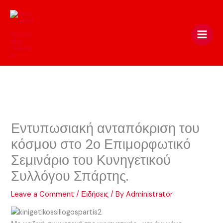
Skip
to
content
Εντυπωσιακή ανταπόκριση του
κόσμου στο 2ο Επιμορφωτικό
Σεμινάριο του Κυνηγετικού
Συλλόγου Σπάρτης.
Leave a Comment
/
Ειδήσεις
/ By
Administrator