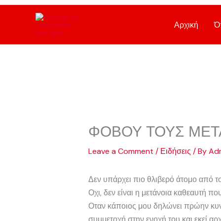
Skip
to
Αρχική
Ό
content
ΦΟΒΟΥ ΤΟΥΣ ΜΕ
Leave a Comment
/
Ειδήσεις
/ By
Adm
Δεν υπάρχει πιο θλιβερό άτομο από τ
Οχι, δεν είναι η μετάνοια καθεαυτή πο
Οταν κάποιος μου δηλώνει πρώην κυν
συμμετοχή στην ενοχή του και εκεί αρχί