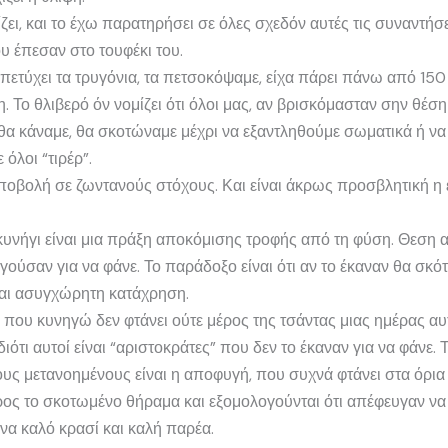
ι, και το έχω παρατηρήσει σε όλες σχεδόν αυτές τις συναντήσε
υ έπεσαν στο τουφέκι του.
 πετύχει τα τρυγόνια, τα πετσοκόψαμε, είχα πάρει πάνω από 15
η. Το θλιβερό όν νομίζει ότι όλοι μας, αν βρισκόμασταν σην θέση
θα κάναμε, θα σκοτώναμε μέχρι να εξαντληθούμε σωματικά ή να 
λοι “τιρέρ”.
κοποβολή σε ζωντανούς στόχους. Και είναι άκρως προσβλητική η
κυνήγι είναι μια πράξη αποκόμισης τροφής από τη φύση. Θεση 
ηγούσαν για να φάνε. Το παράδοξο είναι ότι αν το έκαναν θα σκ
ίναι ασυγχώρητη κατάχρηση.
 που κυνηγώ δεν φτάνει ούτε μέρος της τσάντας μιας ημέρας αυ
ότι αυτοί είναι “αριστοκράτες” που δεν το έκαναν για να φάνε. Τ
υς μετανοημένους είναι η αποφυγή, που συχνά φτάνει στα όρια
ρος το σκοτωμένο θήραμα και εξομολογούνται ότι απέφευγαν να 
να καλό κρασί και καλή παρέα.