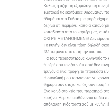
Καθώς η αζήτητη εξομολόγηση συνεχίζε
εξιστορεί τις εκατόμβες θηραμάτων πο
“Θυμάμαι στο Γύθειο μια φορά, είχαμε
δείχνει ότι περιμένει κάποια κατανόησ
κοπαδιαστά από το καρτέρι μας, αυτό 
ΟΧΙ ΡΕ ΜΕΤΑΝΟΗΜΕΝΕ! Δεν είμαστε ό
Tο κυνήγι δεν είναι “τίρο” δηλαδή σ
βλέπει μόνο από αυτή την σκοπιά.
Για τους περισσότερους κυνηγούς το 
“τιρέρ” που τονίζουν ότι ποτέ δεν κυν
τρυγόνια είναι τροφή, τα τετρακόσα ε
Η συνολική μου τσάντα στα 50 χρόνια
θήραμα σαν στόχο και όχι σαν τροφή, δι
Ενα κοινό στοιχείο που παρατηρώ στο
κουζίνα. Μερικοί αισθάνονται αηδία π
απόλαυση ενός τραπεζιού με κυνήγι, έ