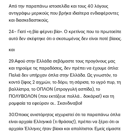
Από την παραπάνω ιστοσελίδα και τους 40 λόγους
αντιγράφω μερικούς που βρήκα ιδιαίτερα ενδιαφέροντες
και διασκεδαστικούς.
24- Γιατί «η βία φέρνει βία». Ο κρετίνος που το πρωτοείπε
αυτό δεν σκέφτηκε ότι ο σκοτωμένος δεν είναι ποτέ βίαιος.
και
29.Αφού στην Ελλάδα σεβόμαστε τους προγόνους μας
και τηρούμε τις παραδόσεις, δεν πρέπει να έχουμε όπλα:
Παλιά δεν υπήρχαν όπλα στην Ελλάδα. Ως γνωστόν, το
κοντό ξίφος 2 αιχμών, το δόρυ, τη σάρισα, το υγρό πυρ, τη
βαλλίστρα, το ΟΠΛΟΝ (στρογγυλή ασπίδα), το
ΠΟΛΥΒΟΛΟΝ (που εκτόξευε πολλά… δοκάρια!) και τη
ρομφαία τα εφεύραν οι… Σκανδιναβοί!
30.Όποιος ανιστόρητος ισχυριστεί ότι τα παραπάνω όπλα
είναι αρχαία Ελληνικά (τι θράσος!), πρέπει να ξέρει ότι οι
αρχαίοι Έλληνες ήταν βίαιοι και απολίτιστοι. Εμείς είμαστε