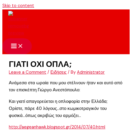
Skip to content
ΓΙΑΤΙ ΟΧΙ ΟΠΛΑ;
Leave a Comment
/
Ειδήσεις
/ By
Administrator
Ανάμεσα στα ωραία που μου στέλνουν ήταν και αυτό από
τον επισκέπτη Γιώργο Ανεστόπουλο:
Και γιατί απαγορεύεται η οπλοφορία στην Ελλάδα;
Ορίστε, πάρε 40 λόγους…στο κωμικοτραγικόν του
φυσικά…όπως ακριβώς του αρμόζει…
http://aegeanhawk.blogspot.gr/2014/07/40.html