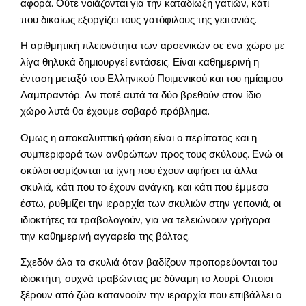
αφορά. Ούτε νοιάζονται για την καταδίωξη γατιών, κάτι
που δικαίως εξοργίζει τους γατόφιλους της γειτονιάς.
Η αριθμητική πλειονότητα των αρσενικών σε ένα χώρο με
λίγα θηλυκά δημιουργεί εντάσεις. Είναι καθημερινή η
ένταση μεταξύ του Ελληνικού Ποιμενικού και του ημίαιμου
Λαμπραντόρ. Αν ποτέ αυτά τα δύο βρεθούν στον ίδιο
χώρο λυτά θα έχουμε σοβαρό πρόβλημα.
Ομως η αποκαλυπτική φάση είναι ο περίπατος και η
συμπεριφορά των ανθρώπων προς τους σκύλους. Ενώ οι
σκύλοι οσμίζονται τα ίχνη που έχουν αφήσει τα άλλα
σκυλιά, κάτι που το έχουν ανάγκη, και κάτι που έμμεσα
έστω, ρυθμίζει την ιεραρχία των σκυλιών στην γειτονιά, οι
ιδιοκτήτες τα τραβολογούν, για να τελειώνουν γρήγορα
την καθημερινή αγγαρεία της βόλτας.
Σχεδόν όλα τα σκυλιά όταν βαδίζουν προπορεύονται του
ιδιοκτήτη, συχνά τραβώντας με δύναμη το λουρί. Οποιοι
ξέρουν από ζώα κατανοούν την ιεραρχία που επιβάλλει ο