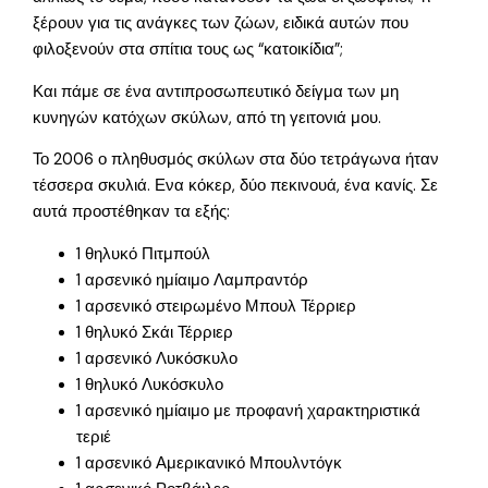
ξέρουν για τις ανάγκες των ζώων, ειδικά αυτών που
φιλοξενούν στα σπίτια τους ως “κατοικίδια”;
Και πάμε σε ένα αντιπροσωπευτικό δείγμα των μη
κυνηγών κατόχων σκύλων, από τη γειτονιά μου.
Το 2006 ο πληθυσμός σκύλων στα δύο τετράγωνα ήταν
τέσσερα σκυλιά. Ενα κόκερ, δύο πεκινουά, ένα κανίς. Σε
αυτά προστέθηκαν τα εξής:
1 θηλυκό Πιτμπούλ
1 αρσενικό ημίαιμο Λαμπραντόρ
1 αρσενικό στειρωμένο Μπουλ Τέρριερ
1 θηλυκό Σκάι Τέρριερ
1 αρσενικό Λυκόσκυλο
1 θηλυκό Λυκόσκυλο
1 αρσενικό ημίαιμο με προφανή χαρακτηριστικά
τεριέ
1 αρσενικό Αμερικανικό Μπουλντόγκ