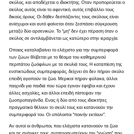
σκύλος, και αποδέχεται ο ιδιοκτήτης. Οταν προπορεύεται ο
σκύλος αυτός είναι το αφεντικό, αυτός επιβάλλει τους
δικούς όρους. Οι δήθεν δεσπόζοντες τους σκύλους είναι
ανίσχυροι και αυτό φαίνεται όταν ξεσπάσει σύγκρουση
μεταξύ δύο αρσενικών. Το “μη” δεν έχει πέραση όταν ο
σκύλος σε αντιλαμβάνεται ως κατώτερο στην ιεραρχία.
Οποιος καταλαβαίνει το ελάχιστο για την συμπεριφορά
των ζώων θλίβεται με το θέαμα του καθημερινού
περιπάτου ζωόφιλων με τα σκυλιά τους. Η καταπίεση της
ενστικτώδους συμπεριφοράς, δείχνει ότι δεν πήραν σκύλο
επειδή αγαπούν τα ζώα. Μερικοί πήραν φύλακα, άλλοι
παιχνίδι για παιδιά που τώρα έγιναν έφηβοι και έχουν
άλλες ασχολίες, και άλλοι επειδή πίστεψαν την
ζωοπροπαγάνδα. Ενας ή δύο από τους ιδιοκτήτες
πραγματικά θέλουν το σκυλί τους και κατανοούν την
συμπεριφορά του. Οι υπόλοιποι “ποινήν εκτίουν”.
Αν αυτοί οι άνθρωποι, που ελάχιστα κατανοούν τα ζώα
και τις ανάγκες τους, αντιπροσωπεύουν την “γνώση” που