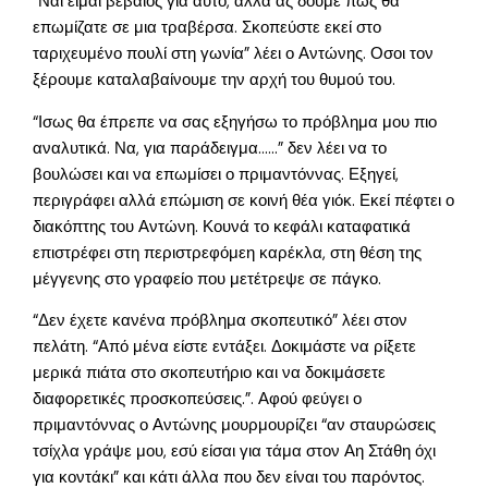
“Ναι είμαι βέβαιος για αυτό, αλλά ας δούμε πως θα
επωμίζατε σε μια τραβέρσα. Σκοπεύστε εκεί στο
ταριχευμένο πουλί στη γωνία” λέει ο Αντώνης. Οσοι τον
ξέρουμε καταλαβαίνουμε την αρχή του θυμού του.
“Ισως θα έπρεπε να σας εξηγήσω το πρόβλημα μου πιο
αναλυτικά. Να, για παράδειγμα……” δεν λέει να το
βουλώσει και να επωμίσει ο πριμαντόννας. Εξηγεί,
περιγράφει αλλά επώμιση σε κοινή θέα γιόκ. Εκεί πέφτει ο
διακόπτης του Αντώνη. Κουνά το κεφάλι καταφατικά
επιστρέφει στη περιστρεφόμεη καρέκλα, στη θέση της
μέγγενης στο γραφείο που μετέτρεψε σε πάγκο.
“Δεν έχετε κανένα πρόβλημα σκοπευτικό” λέει στον
πελάτη. “Από μένα είστε εντάξει. Δοκιμάστε να ρίξετε
μερικά πιάτα στο σκοπευτήριο και να δοκιμάσετε
διαφορετικές προσκοπεύσεις.”. Αφού φεύγει ο
πριμαντόννας ο Αντώνης μουρμουρίζει “αν σταυρώσεις
τσίχλα γράψε μου, εσύ είσαι για τάμα στον Αη Στάθη όχι
για κοντάκι” και κάτι άλλα που δεν είναι του παρόντος.