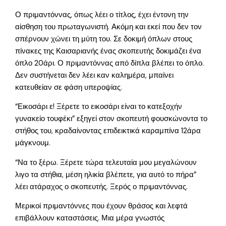
Ο πριμαντόννας, όπως λέει ο τίτλος, έχει έντονη την
αίσθηση του πρωταγωνιστή. Ακόμη και εκεί που δεν τον
σπέρνουν χώνει τη μύτη του. Σε δοκιμή όπλων στους
πίνακες της Καισαριανής ένας σκοπευτής δοκιμάζει ένα
όπλο 20άρι. Ο πριμαντόννας από δίπλα βλέπει το όπλο.
Δεν συστήνεται δεν λέει καν καλημέρα, μπαίνει
κατευθείαν σε φάση υπεροψίας.
“Εικοσάρι ε! Ξέρετε το εικοσάρι είναι το κατεξοχήν
γυνακείο τουφέκι” εξηγεί στον σκοπευτή φουσκώνοντα το
στήθος του, κραδαίνοντας επιδεικτικά καραμπίνα 12άρα
μάγκνουμ.
“Να το ξέρω. Ξέρετε τώρα τελευταία μου μεγαλώνουν
λιγο τα στήθια, μέση ηλικία βλέπετε, για αυτό το πήρα”
λέει ατάραχος ο σκοπευτής. Ξερός ο πριμαντόννας.
Μερικοί πριμαντόννες που έχουν θράσος και λεφτά
επιβάλλουν καταστάσεις. Μια μέρα γνωστός