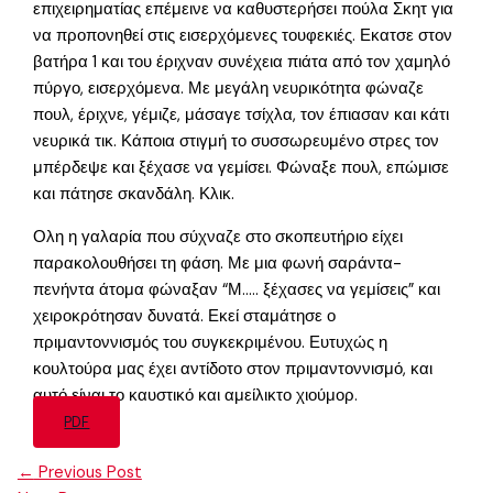
επιχειρηματίας επέμεινε να καθυστερήσει πούλα Σκητ για
να προπονηθεί στις εισερχόμενες τουφεκιές. Εκατσε στον
βατήρα 1 και του έριχναν συνέχεια πιάτα από τον χαμηλό
πύργο, εισερχόμενα. Με μεγάλη νευρικότητα φώναζε
πουλ, έριχνε, γέμιζε, μάσαγε τσίχλα, τον έπιασαν και κάτι
νευρικά τικ. Κάποια στιγμή το συσσωρευμένο στρες τον
μπέρδεψε και ξέχασε να γεμίσει. Φώναξε πουλ, επώμισε
και πάτησε σκανδάλη. Κλικ.
Ολη η γαλαρία που σύχναζε στο σκοπευτήριο είχει
παρακολουθήσει τη φάση. Με μια φωνή σαράντα-
πενήντα άτομα φώναξαν “Μ….. ξέχασες να γεμίσεις” και
χειροκρότησαν δυνατά. Εκεί σταμάτησε ο
πριμαντοννισμός του συγκεκριμένου. Ευτυχώς η
κουλτούρα μας έχει αντίδοτο στον πριμαντοννισμό, και
αυτό είναι το καυστικό και αμείλικτο χιούμορ.
PDF
←
Previous Post