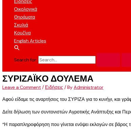
Ειδήσεις
Οικολογικά
Θηράματα
Σκυλιά
Κουζίνα
English Articles
Search for:
ΣΥΡΙΖΑΪΚΟ ΔΟΥΛΕΜΑ
Leave a Comment
/
Ειδήσεις
/ By
Administrator
Αφού είδαμε τις αναρτήσεις του ΣΥΡΙΖΑ για το κυνήγι, και γρ
Δείτε δήλωση των συντονιστών Αγροτικής Ανάπτυξης και Πε
“Η παραπληροφόρηση που γίνεται ενόψει εκλογών σε βάρος του