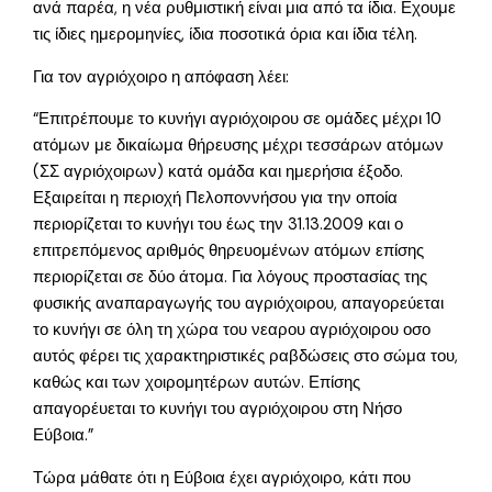
ανά παρέα, η νέα ρυθμιστική είναι μια από τα ίδια. Εχουμε
τις ίδιες ημερομηνίες, ίδια ποσοτικά όρια και ίδια τέλη.
Για τον αγριόχοιρο η απόφαση λέει:
“Επιτρέπουμε το κυνήγι αγριόχοιρου σε ομάδες μέχρι 10
ατόμων με δικαίωμα θήρευσης μέχρι τεσσάρων ατόμων
(ΣΣ αγριόχοιρων) κατά ομάδα και ημερήσια έξοδο.
Εξαιρείται η περιοχή Πελοποννήσου για την οποία
περιορίζεται το κυνήγι του έως την 31.13.2009 και ο
επιτρεπόμενος αριθμός θηρευομένων ατόμων επίσης
περιορίζεται σε δύο άτομα. Για λόγους προστασίας της
φυσικής αναπαραγωγής του αγριόχοιρου, απαγορεύεται
το κυνήγι σε όλη τη χώρα του νεαρου αγριόχοιρου οσο
αυτός φέρει τις χαρακτηριστικές ραβδώσεις στο σώμα του,
καθώς και των χοιρομητέρων αυτών. Επίσης
απαγορέυεται το κυνήγι του αγριόχοιρου στη Νήσο
Εύβοια.”
Τώρα μάθατε ότι η Εύβοια έχει αγριόχοιρο, κάτι που