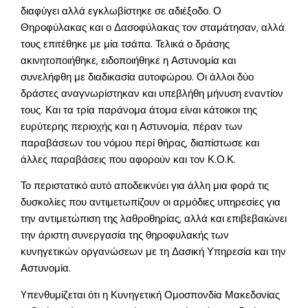
διαφύγει αλλά εγκλωβίστηκε σε αδιέξοδο. Ο
Θηροφύλακας και ο Δασοφύλακας τον σταμάτησαν, αλλά
τους επιτέθηκε με μία τσάπα. Τελικά ο δράσης
ακινητοποιήθηκε, ειδοποιήθηκε η Αστυνομία και
συνελήφθη με διαδικασία αυτοφώρου. Οι άλλοι δύο
δράστες αναγνωρίστηκαν και υπεβλήθη μήνυση εναντίον
τους. Και τα τρία παράνομα άτομα είναι κάτοικοι της
ευρύτερης περιοχής και η Αστυνομία, πέραν των
παραβάσεων του νόμου περί θήρας, διαπίστωσε και
άλλες παραβάσεις που αφορούν και τον Κ.Ο.Κ.
Το περιστατικό αυτό αποδεικνύει για άλλη μια φορά τις
δυσκολίες που αντιμετωπίζουν οι αρμόδιες υπηρεσίες για
την αντιμετώπιση της λαθροθηρίας, αλλά και επιβεβαιώνει
την άριστη συνεργασία της θηροφυλακής των
κυνηγετικών οργανώσεων με τη Δασική Υπηρεσία και την
Αστυνομία.
Yπενθυμίζεται ότι η Κυνηγετική Ομοσπονδία Μακεδονίας