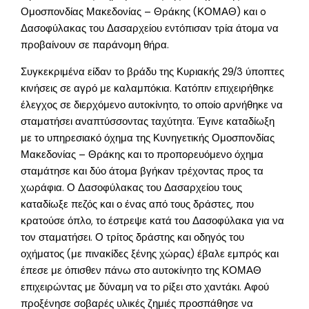
Ομοσπονδίας Μακεδονίας – Θράκης (ΚΟΜΑΘ) και o
Δασοφύλακας του Δασαρχείου εντόπισαν τρία άτομα να
προβαίνουν σε παράνομη θήρα.
Συγκεκριμένα είδαν το βράδυ της Κυριακής 29/3 ύποπτες
κινήσεις σε αγρό με καλαμπόκια. Κατόπιν επιχειρήθηκε
έλεγχος σε διερχόμενο αυτοκίνητο, το οποίο αρνήθηκε να
σταματήσει αναπτύσσοντας ταχύτητα. Έγινε καταδίωξη
με το υπηρεσιακό όχημα της Κυνηγετικής Ομοσπονδίας
Μακεδονίας – Θράκης και το προπορευόμενο όχημα
σταμάτησε και δύο άτομα βγήκαν τρέχοντας προς τα
χωράφια. Ο Δασοφύλακας του Δασαρχείου τους
καταδίωξε πεζός και ο ένας από τους δράστες, που
κρατούσε όπλο, το έστρεψε κατά του Δασοφύλακα για να
τον σταματήσει. Ο τρίτος δράστης και οδηγός του
οχήματος (με πινακίδες ξένης χώρας) έβαλε εμπρός και
έπεσε με όπισθεν πάνω στο αυτοκίνητο της ΚΟΜΑΘ
επιχειρώντας με δύναμη να το ρίξει στο χαντάκι. Αφού
προξένησε σοβαρές υλικές ζημιές προσπάθησε να