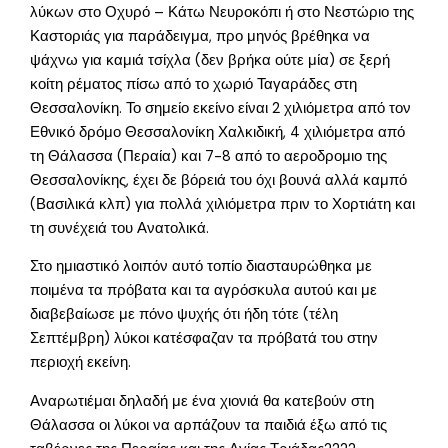
λύκων στο Οχυρό – Κάτω Νευροκόπι ή στο Νεστώριο της
Καστοριάς για παράδειγμα, προ μηνός βρέθηκα να
ψάχνω για καμιά τσίχλα (δεν βρήκα ούτε μία) σε ξερή
κοίτη ρέματος πίσω από το χωριό Ταγαράδες στη
Θεσσαλονίκη. Το σημείο εκείνο είναι 2 χιλιόμετρα από τον
Εθνικό δρόμο Θεσσαλονίκη Χαλκιδική, 4 χιλιόμετρα από
τη Θάλασσα (Περαία) και 7-8 από το αεροδρομιο της
Θεσσαλονίκης, έχει δε βόρειά του όχι βουνά αλλά καμπό
(Βασιλικά κλπ) για πολλά χιλιόμετρα πριν το Χορτιάτη και
τη συνέχειά του Ανατολικά.
Στο ημιαστικό λοιπόν αυτό τοπίο διασταυρώθηκα με
ποιμένα τα πρόβατα και τα αγρόσκυλα αυτού και με
διαβεβαίωσε με πόνο ψυχής ότι ήδη τότε (τέλη
Σεπτέμβρη) λύκοι κατέσφαζαν τα πρόβατά του στην
περιοχή εκείνη.
Αναρωτιέμαι δηλαδή με ένα χιονιά θα κατεβούν στη
Θάλασσα οι λύκοι να αρπάζουν τα παιδιά έξω από τις