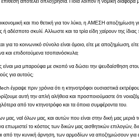
 επίθεση αποτελεί οπλοχρησία. Ποια λοιπόν η νομική διαφορά
 οικονομική και πιο θετική για τον λύκο, η ΑΜΕΣΗ αποζημίωση 
ς ή αδέσποτο σκυλί. Αλλωστε και τα τρία είδη χαίρουν της ίδια
αι για το κοινωνικό σύνολο είναι όμοιο, είτε με αποζημίωση, ε
ενα και επιδοτούμενα τσοπανόσκυλα;
είναι μια μπαρούφα με σκοπό να δώσει την ψευδαίσθηση στου
ούς για αυτούς;
ech έγραψε πριν χρόνια ότι η κτηνοτρόφοι ουσιαστικά εκτρέφου
γνωρίζουμε αυτή την απλή αλήθεια και προσποιούμαστε ότι νοιαζό
ηλότερα από τον κτηνοτρόφο και τα όποια συμφέροντα του.
ων μας, ναΙ όλων μας, και αυτών που είναι στην δική μας μεριά 
 επωμιστεί το κόστος των δικών μας αισθητικών επιλογών, διότ
και από την κυνική άρνηση, των αρμοδίων να αποζημιώσουν για 