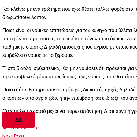
Και κλείνω με ένα ερώτημα που έχω θέσει πολλές φορές στο πα
διαφωτίσουν λοιπόν.
Ποιες είναι οι νομικές επιπτώσεις για τον κυνηγό που βλέπει λ
υποχρέωση προστασίας του οικόσιτου έναντι του άγριου; Αν 
παθητικής στάσης; Δηλαδή αποδοχής του άγριου με όποιο κόστ
επιβάλλει ο νόμος ας το ξέρουμε.
Τι στο διάολο ισχύει τελικά; Και μην νομίσετε ότι πρόκειται
προκαταβολικά μέσα στους ίδιους τους νόμους που θεσπίστη
Ποια στάση θα τηρούσαν οι ημέτερες διωκτικές αρχές, δηλαδ
οικόσιτων από άγρια ζώα, ή την επέμβαση και εκδίωξη του άγρ
Θα επιμένω σε αυτό μέχρι να πάρω απάντηση. Διότι αργά ή γρή
PDF
←
Previous Post
Next Post
→