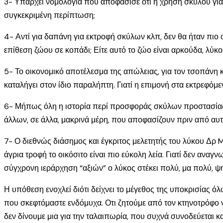
3- Υπάρχει νομολογία που αποφάσισε ότι η χρήση σκύλου για
συγκεκριμένη περίπτωση;
4- Αντί για δαπάνη για εκτροφή σκύλων κλπ, δεν θα ήταν πιο
επίθεση ζώου σε κοπάδι; Είτε αυτό το ζώο είναι αρκούδα, λύκο
5- Το οικονομικό αποτέλεσμα της απώλειας, για τον τσοπάνη κ
καταλήγει στον ίδιο παραλήπτη. Γιατί η επιμονή στα εκτρεφόμ
6- Μήπως όλη η ιστορία περί προσφοράς σκύλων προστασίας 
άλλων, σε άλλα, μακρινά μέρη, που αποφασίζουν πριν από αυτ
7- Ο διεθνώς διάσημος και έγκριτος μελετητής του λύκου Δρ M
άγρια τροφή το οικόσιτο είναι πιο εύκολη λεία. Γιατί δεν ανα
σύγχρονη ιεράρχηση “αξιών” ο λύκος στέκει πολύ, μα πολύ, ψ
Η υπόθεση ενοχλεί διότι δείχνει το μέγεθος της υποκρισίας όλ
που σκεφτόμαστε ενδόμυχα. Οτι ζητούμε από τον κτηνοτρόφο να
δεν δίνουμε μια για την ταλαιπωρία, που συχνά συνοδεύεται 