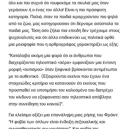
όλο και πιο συχνά ότι τουφεκάμε τα σκυλιά μας όταν
γεράσουν ή ο ένας τον άλλο! Είναι η πιο πρόσφατη
κατηγορία. Παλιά, όταν τα παιδιά ιεραρχούνταν πιο ψηλά
από τα ζώα, μας κατηγορούσαν ότι δέρναμε ασύστολα τα
παιδιά μας. Τόση όσο ζήλια πια επειδή δεν τρέχουμε στους
ψυχαναλυτές και ότι άλλο επιδεικνύει ως πολιτικά ορθό
μια μειοψηφία που η αρθρογράφος χαρακτηρίζει ως εξής:
“Κατάλαβα ακόμη μία φορά ότι οι άνθρωποι που
διαχειρίζονται τηλεοπτικό «αέρα» εμφανίζουν μια έντονη
μορφή «αυτισμού» όταν ξαφνικά βρίσκονται αντιμέτωποι
με το αυθεντικό . (Εξαιρούνται εκείνοι που έχουν ένα
στοιχειώδες κριτήριο να κατανοούν ότι εκείνος που
προσπαθεί να υποτιμήσει τον καλεσμένο του διατρέχει
τον κίνδυνο να εξαφανιστεί σαν τηλεοπτικό απόβλητο
στην συνείδηση του κοινού)”.
Για κλείσιμο αξίζει μια επανάληψη μιας ρήσης του Φρόιντ:
“Η φοβία των όπλων είναι ένδειξη σεξουαλικής και
συναισθηματικής ανωριμότητας”. Και φοβία της