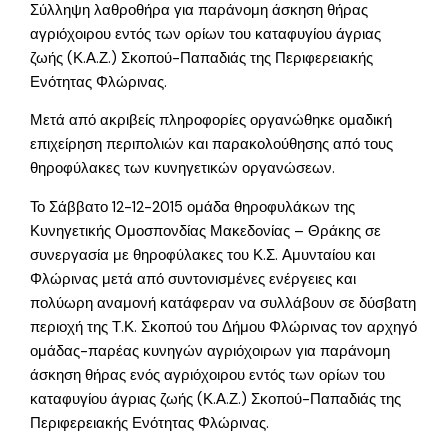
Σύλληψη λαθροθήρα για παράνομη άσκηση θήρας
αγριόχοιρου εντός των ορίων του καταφυγίου άγριας
ζωής (Κ.Α.Ζ.) Σκοπού-Παπαδιάς της Περιφερειακής
Ενότητας Φλώρινας.
Μετά από ακριβείς πληροφορίες οργανώθηκε ομαδική
επιχείρηση περιπολιών και παρακολούθησης από τους
θηροφύλακες των κυνηγετικών οργανώσεων.
Το Σάββατο 12-12-2015 ομάδα θηροφυλάκων της
Κυνηγετικής Ομοσπονδίας Μακεδονίας – Θράκης σε
συνεργασία με θηροφύλακες του Κ.Σ. Αμυνταίου και
Φλώρινας μετά από συντονισμένες ενέργειες και
πολύωρη αναμονή κατάφεραν να συλλάβουν σε δύσβατη
περιοχή της Τ.Κ. Σκοπού του Δήμου Φλώρινας τον αρχηγό
ομάδας-παρέας κυνηγών αγριόχοιρων για παράνομη
άσκηση θήρας ενός αγριόχοιρου εντός των ορίων του
καταφυγίου άγριας ζωής (Κ.Α.Ζ.) Σκοπού-Παπαδιάς της
Περιφερειακής Ενότητας Φλώρινας.