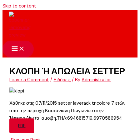
Skip to content
ΚΛΟΠΗ Ή ΑΠΩΛΕΙΑ ΣΕΤΤΕΡ
Leave a Comment
/
Ειδήσεις
/ By
Administrator
Χάθηκε στις 07/11/2015 setter laverack tricolore 7 ετών
απο την περιοχή Καστάνιανη Πωγωνίου στην
Ήπειρο.Δίνεται αμοιβή.ΤΗΛ:6946815719,6970586954
PDF