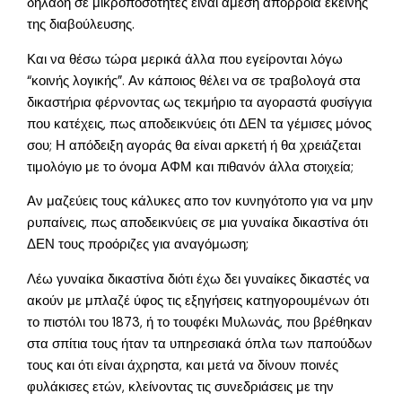
δηλαδή σε μικροποσότητες είναι άμεση απόρροια εκείνης
της διαβούλευσης.
Και να θέσω τώρα μερικά άλλα που εγείρονται λόγω
“κοινής λογικής”. Αν κάποιος θέλει να σε τραβολογά στα
δικαστήρια φέρνοντας ως τεκμήριο τα αγοραστά φυσίγγια
που κατέχεις, πως αποδεικνύεις ότι ΔΕΝ τα γέμισες μόνος
σου; Η απόδειξη αγοράς θα είναι αρκετή ή θα χρειάζεται
τιμολόγιο με το όνομα ΑΦΜ και πιθανόν άλλα στοιχεία;
Αν μαζεύεις τους κάλυκες απο τον κυνηγότοπο για να μην
ρυπαίνεις, πως αποδεικνύεις σε μια γυναίκα δικαστίνα ότι
ΔΕΝ τους προόριζες για αναγόμωση;
Λέω γυναίκα δικαστίνα διότι έχω δει γυναίκες δικαστές να
ακούν με μπλαζέ ύφος τις εξηγήσεις κατηγορουμένων ότι
το πιστόλι του 1873, ή το τουφέκι Μυλωνάς, που βρέθηκαν
στα σπίτια τους ήταν τα υπηρεσιακά όπλα των παπούδων
τους και ότι είναι άχρηστα, και μετά να δίνουν ποινές
φυλάκισες ετών, κλείνοντας τις συνεδριάσεις με την