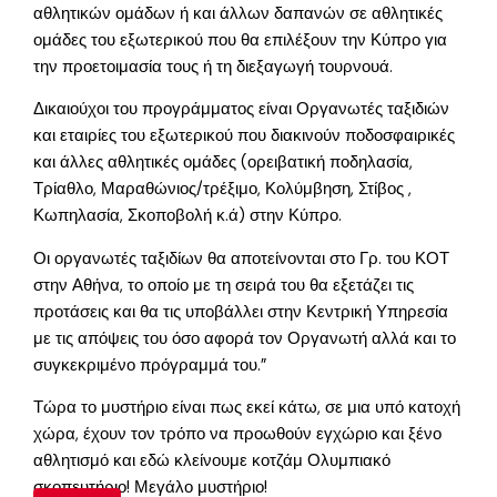
αθλητικών ομάδων ή και άλλων δαπανών σε αθλητικές
ομάδες του εξωτερικού που θα επιλέξουν την Κύπρο για
την προετοιμασία τους ή τη διεξαγωγή τουρνουά.
Δικαιούχοι του προγράμματος είναι Οργανωτές ταξιδιών
και εταιρίες του εξωτερικού που διακινούν ποδοσφαιρικές
και άλλες αθλητικές ομάδες (ορειβατική ποδηλασία,
Τρίαθλο, Μαραθώνιος/τρέξιμο, Κολύμβηση, Στίβος ,
Κωπηλασία, Σκοποβολή κ.ά) στην Κύπρο.
Οι οργανωτές ταξιδίων θα αποτείνονται στο Γρ. του ΚΟΤ
στην Αθήνα, το οποίο με τη σειρά του θα εξετάζει τις
προτάσεις και θα τις υποβάλλει στην Κεντρική Υπηρεσία
με τις απόψεις του όσο αφορά τον Οργανωτή αλλά και το
συγκεκριμένο πρόγραμμά του.”
Τώρα το μυστήριο είναι πως εκεί κάτω, σε μια υπό κατοχή
χώρα, έχουν τον τρόπο να προωθούν εγχώριο και ξένο
αθλητισμό και εδώ κλείνουμε κοτζάμ Ολυμπιακό
σκοπευτήριο! Μεγάλο μυστήριο!