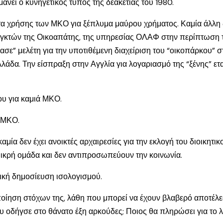
νει ο κυνηγετικός τύπος της δεακετίας του 1980.
τητα χρήσης των ΜΚΟ για ξέπλυμα μαύρου χρήματος. Καμία άλλ
ελεγκτών της Οικοαπάτης, της υπηρεσίας ΟΛΑΦ στην περίπτωση
ασε” μελέτη για την υποτιθέμενη διαχείριση του “οικοπάρκου” 
λάδα. Την είσπραξη στην Αγγλία για λογαριασμό της “ξένης” ετα
του για καμιά ΜΚΟ.
α ΜΚΟ.
αμία δεν έχει ανοικτές αρχαιρεσίες για την εκλογή του διοικητι
 μικρή ομάδα και δεν αντιπροσωπεύουν την κοινωνία.
τική δημοσίευση ισολογισμού.
οίηση στόχων της, λάθη που μπορεί να έχουν βλαβερό αποτέλεσ
 οδήγσε στο θάνατο έξη αρκούδες; Ποιος θα πληρώσει για το λ