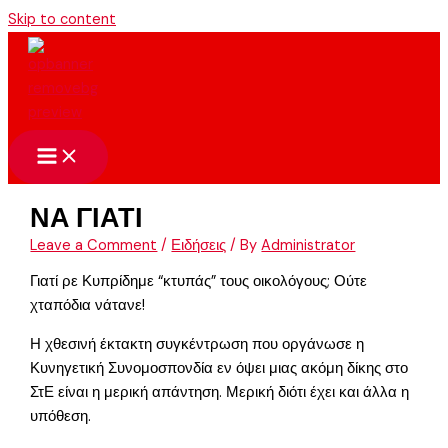
Skip to content
ΝΑ ΓΙΑΤΙ
Leave a Comment
/
Ειδήσεις
/ By
Administrator
Γιατί ρε Κυπρίδημε “κτυπάς” τους οικολόγους; Ούτε
χταπόδια νάτανε!
Η χθεσινή έκτακτη συγκέντρωση που οργάνωσε η
Κυνηγετική Συνομοσπονδία εν όψει μιας ακόμη δίκης στο
ΣτΕ είναι η μερική απάντηση. Μερική διότι έχει και άλλα η
υπόθεση.