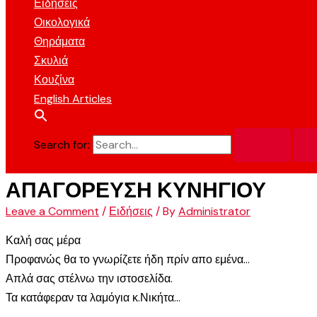
Ειδήσεις
Οικολογικά
Θηράματα
Σκυλιά
Κουζίνα
English Articles
Search for:
ΑΠΑΓΟΡΕΥΣΗ ΚΥΝΗΓΙΟΥ
Leave a Comment
/
Ειδήσεις
/ By
Administrator
Καλή σας μέρα
Προφανώς θα το γνωρίζετε ήδη πρίν απο εμένα…
Απλά σας στέλνω την ιστοσελίδα.
Τα κατάφεραν τα λαμόγια κ.Νικήτα…