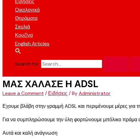
Ειδήσεις
Οικολογικά
Θηράματα
Σκυλιά
Κουζίνα
English Articles
Search for:
ΜΑΣ ΧΑΛΑΣΕ Η ADSL
Leave a Comment
/
Ειδήσεις
/ By
Administrator
Εχουμε βλάβη στην γραμμή ADSL και περιμένουμε μέρες για τ
Για να συμπληρώσουμε την ύλη φορτώνουμε μπόλικο πράμα αυ
Αυτά και καλή ανάγνωση