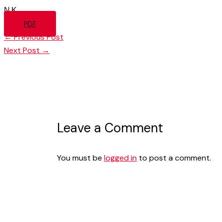
Ν.Κ.
PDF
←
Previous Post
Next Post
→
Leave a Comment
You must be
logged in
to post a comment.