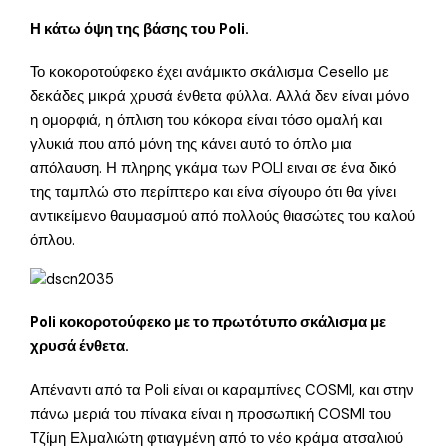
Η κάτω όψη της βάσης του Poli.
Το κοκοροτούφεκο έχει ανάμικτο σκάλισμα Cesello με
δεκάδες μικρά χρυσά ένθετα φύλλα. Αλλά δεν είναι μόνο
η ομορφιά, η όπλιση του κόκορα είναι τόσο ομαλή και
γλυκιά που από μόνη της κάνει αυτό το όπλο μια
απόλαυση. Η πληρης γκάμα των POLI ειναι σε ένα δικό
της ταμπλώ στο περίπτερο και είνα σίγουρο ότι θα γίνει
αντικείμενο θαυμασμού από πολλούς θιασώτες του καλού
όπλου.
Poli κοκοροτούφεκο με το πρωτότυπο σκάλισμα με
χρυσά ένθετα.
Απέναντι από τα Poli είναι οι καραμπίνες COSMI, και στην
πάνω μεριά του πίνακα είναι η προσωπική COSMI του
Τζίμη Ελμαλιώτη φτιαγμένη από το νέο κράμα ατσαλιού