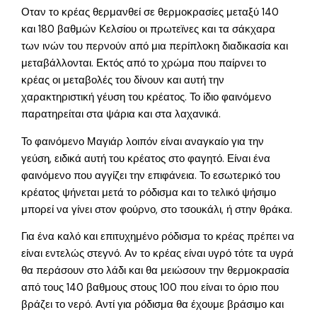
Οταν το κρέας θερμανθεί σε θερμοκρασίες μεταξύ 140
και 180 βαθμών Κελσίου οι πρωτεϊνες και τα σάκχαρα
των ινών του περνούν από μια περίπλοκη διαδικασία και
μεταβάλλονται. Εκτός από το χρώμα που παίρνει το
κρέας οι μεταβολές του δίνουν και αυτή την
χαρακτηριστική γέυση του κρέατος. Το ίδιο φαινόμενο
παρατηρείται στα ψάρια και στα λαχανικά.
Το φαινόμενο Μαγιάρ λοιπόν είναι αναγκαίο για την
γεύση, ειδικά αυτή του κρέατος στο φαγητό. Είναι ένα
φαινόμενο που αγγίζει την επιφάνεια. Το εσωτερικό του
κρέατος ψήνεται μετά το ρόδισμα και το τελικό ψήσιμο
μπορεί να γίνει στον φούρνο, στο τσουκάλι, ή στην θράκα.
Για ένα καλό και επιτυχημένο ρόδισμα το κρέας πρέπει να
είναι εντελώς στεγνό. Αν το κρέας είναι υγρό τότε τα υγρά
θα περάσουν στο λάδι και θα μειώσουν την θερμοκρασία
από τους 140 βαθμους στους 100 που είναι το όριο που
βράζει το νερό. Αντί για ρόδισμα θα έχουμε βράσιμο και