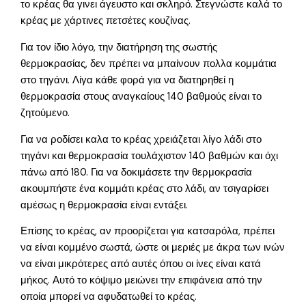
το κρέας θα γινει άγευστο και σκληρό. Στεγνώστε καλά το
κρέας με χάρτινες πετσέτες κουζίνας.
Για τον ίδιο λόγο, την διατήρηση της σωστής
θερμοκρασίας, δεν πρέπει να μπαίνουν πολλα κομμάτια
στο τηγάνι. Λίγα κάθε φορά για να διατηρηθεί η
θερμοκρασία στους αναγκαίους 140 βαθμούς είναι το
ζητούμενο.
Για να ροδίσει καλα το κρέας χρειάζεται λίγο λάδι στο
τηγάνι και θερμοκρασία τουλάχιστον 140 βαθμών και όχι
πάνω από 180. Για να δοκιμάσετε την θερμοκρασία
ακουμπήστε ένα κομμάτι κρέας στο λάδι, αν τσιγαρίσει
αμέσως η θερμοκρασία είναι εντάξει.
Επίσης το κρέας, αν προορίζεται για κατσαρόλα, πρέπει
να είναι κομμένο σωστά, ώστε οι μεριές με άκρα των ινών
να είναι μικρότερες από αυτές όπου οι ίνες είναι κατά
μήκος. Αυτό το κόψιμο μειώνει την επιφάνεια από την
οποία μπορεί να αφυδατωθεί το κρέας.