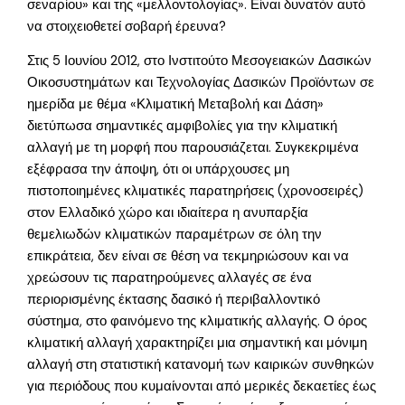
σεναρίου» και της «μελλοντολογίας». Είναι δυνατόν αυτό
να στοιχειοθετεί σοβαρή έρευνα?
Στις 5 Ιουνίου 2012, στο Ινστιτούτο Μεσογειακών Δασικών
Οικοσυστημάτων και Τεχνολογίας Δασικών Προϊόντων σε
ημερίδα με θέμα «Κλιματική Μεταβολή και Δάση»
διετύπωσα σημαντικές αμφιβολίες για την κλιματική
αλλαγή με τη μορφή που παρουσιάζεται. Συγκεκριμένα
εξέφρασα την άποψη, ότι οι υπάρχουσες μη
πιστοποιημένες κλιματικές παρατηρήσεις (χρονοσειρές)
στον Ελλαδικό χώρο και ιδιαίτερα η ανυπαρξία
θεμελιωδών κλιματικών παραμέτρων σε όλη την
επικράτεια, δεν είναι σε θέση να τεκμηριώσουν και να
χρεώσουν τις παρατηρούμενες αλλαγές σε ένα
περιορισμένης έκτασης δασικό ή περιβαλλοντικό
σύστημα, στο φαινόμενο της κλιματικής αλλαγής. Ο όρος
κλιματική αλλαγή χαρακτηρίζει μια σημαντική και μόνιμη
αλλαγή στη στατιστική κατανομή των καιρικών συνθηκών
για περιόδους που κυμαίνονται από μερικές δεκαετίες έως