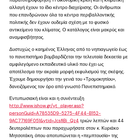
παραπληροφόρηση. Η οικονομική κρίση και η κλιματική
αλλαγή έχουν το ίδιο κέντρο διαχείρισης. Οι άνθρωποι
που επανδρώνουν όλα τα κέντρα περιβαλλοντικής
πολιτικής δεν έχουν ουδεμία σχέση με το φυσικό
αντικείμενο του κλίματος. Ο κατάλογος είναι μακρύς και
αναμφισβήτητος.
Δυστυχώς ο καημένος Έλληνας από το νηπιαγωγείο έως
το πανεπιστήμιο βομβαρδίζεται την τελευταία δεκαετία με
αμφιλεγόμενο εκπαιδευτικό υλικό που έχει ως
αποτέλεσμα την ακραία μορφή εκφυλισμού της σκέψης.
Έχουμε δημιουργήσει την γενιά του «Τρομοκηπίου»,
δανειζόμενος τον όρο από γνωστό Πανεπιστημιακό.
Εντυπωσιακή είναι και η συνέντευξη
http://www.ishow.gr/yt_player.asp?
personGuid=A78535D9-5275-4F44-B152-
9AC77169F051&ytid=JcsfiBi_Qz4
τριών λεπτών και 44
δευτερολέπτων που παραχωρήσατε στον κ. Κυριάκο
Μητσοτάκη, όπου αποτυπώνεται η «πεμπτουσία» της