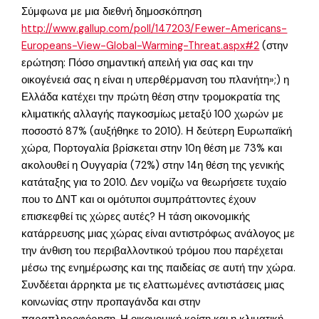
Σύμφωνα με μια διεθνή δημοσκόπηση
http://www.gallup.com/poll/147203/Fewer-Americans-
Europeans-View-Global-Warming-Threat.aspx#2
(στην
ερώτηση: Πόσο σημαντική απειλή για σας και την
οικογένειά σας η είναι η υπερθέρμανση του πλανήτη»;) η
Ελλάδα κατέχει την πρώτη θέση στην τρομοκρατία της
κλιματικής αλλαγής παγκοσμίως μεταξύ 100 χωρών με
ποσοστό 87% (αυξήθηκε το 2010). Η δεύτερη Ευρωπαϊκή
χώρα, Πορτογαλία βρίσκεται στην 10η θέση με 73% και
ακολουθεί η Ουγγαρία (72%) στην 14η θέση της γενικής
κατάταξης για το 2010. Δεν νομίζω να θεωρήσετε τυχαίο
που το ΔΝΤ και οι ομότυποι συμπράττοντες έχουν
επισκεφθεί τις χώρες αυτές? Η τάση οικονομικής
κατάρρευσης μιας χώρας είναι αντιστρόφως ανάλογος με
την άνθιση του περιβαλλοντικού τρόμου που παρέχεται
μέσω της ενημέρωσης και της παιδείας σε αυτή την χώρα.
Συνδέεται άρρηκτα με τις ελαττωμένες αντιστάσεις μιας
κοινωνίας στην προπαγάνδα και στην