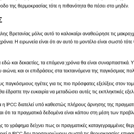
οδο της θερμοκρασίας τότε η πιθανότητα θα πέσει στο μηδέν.
Σ
ης Βρετανίας μόλις αυτό το καλοκαίρι αναθεώρησε τις μακροχρό
όνια. Η ειρωνεία είναι ότι αν αυτό το μοντέλο είναι σωστό τότε 
εδώ και δεκαετίες, τα επόμενα χρόνια θα είναι συναρπαστικά. 
αιώνα, και οι επιδράσεις στα τεκταινόμενα της παγκόσμιας πολιτ
υς παγκόσμιους ηγέτες για τις πιο πρόσφατες εξελίξεις στον το
α έδραττε την ευκαιρία να μεταδώσει αυτές τις εκπληκτικές εξελί
α η ΙPCC διατελεί υπό καθεστώς πλήρους άρνησης της πραγματι
και ότι τα πραγματικά δεδομένα είναι κάπου στη μέση των προβ
ης το γράφημα δείχνει πως οι πραγματικές καταγεγραμμένες θερ
ιεί η IPCC δεν προσομοιώνουν σωστά τις θερμοκρασίες επιφαν