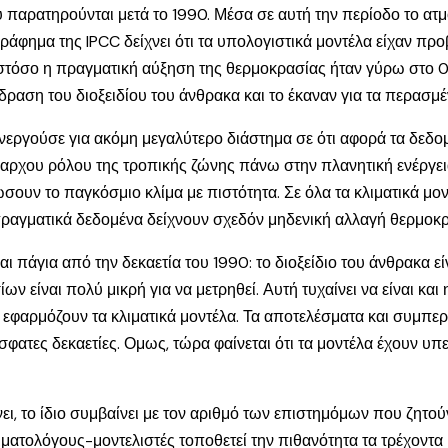
υ παρατηρούνται μετά το 1990. Μέσα σε αυτή την περίοδο το ατ
άφημα της IPCC δείχνει ότι τα υπολογιστικά μοντέλα είχαν προ
τόσο η πραγματική αύξηση της θερμοκρασίας ήταν γύρω στο 0,1
ίδραση του διοξειδίου του άνθρακα και το έκαναν για τα περασμέ
 ενεργούσε για ακόμη μεγαλύτερο διάστημα σε ότι αφορά τα δε
ίαρχου ρόλου της τροπικής ζώνης πάνω στην πλανητική ενέργε
ώσουν το παγκόσμιο κλίμα με πιστότητα. Σε όλα τα κλιματικά μο
πραγματικά δεδομένα δείχνουν σχεδόν μηδενική αλλαγή θερμοκρ
ι πάγια από την δεκαετία του 1990: το διοξείδιο του άνθρακα ε
ων είναι πολύ μικρή για να μετρηθεί. Αυτή τυχαίνει να είναι κα
εφαρμόζουν τα κλιματικά μοντέλα. Τα αποτελέσματα και συμπερ
φατες δεκαετίες. Ομως, τώρα φαίνεται ότι τα μοντέλα έχουν υπε
ι, το ίδιο συμβαίνει με τον αριθμό των επιστημόμων που ζητού
ατολόγους-μοντελιστές τοποθετεί την πιθανότητα τα τρέχοντα 