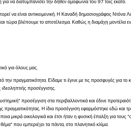
ή για να διατυμπανίσει την δήθεν ομοφωνία του 97 τοις εκατό.
εν μπορεί να είναι αντικειμενική. Η Καναδή δημοσιογράφος Ντόνα
, και τώρα βλέπουμε το αποτέλεσμα. Καθώς η διαμάχη μοντέλα ενα
ικό για όλους μας.
την πραγματικότητα. Είδαμε τι έγινε με τις προσφυγές για το κυ
ς ιδεοληπτιής προσέγγισης.
υστημική” προσέγγιση στα περιβαλλοντικά και έδινε προτεραιό
της πραγματικότητας. Η ίδια προσέγγιση εφαρμόστηκε εδώ και τ
ποια μικρά οικολογικά και έτσι ήταν η φυσική έπαλξη για τους 
θέμα” που εμπεριέχει τα πάντα, στο πλανητικό κλίμα.