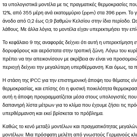
τα υπολογιστικά μοντέλα με τις πραγματικές θερμοκρασίες πο
12%, από 355 μέρη ανά εκατομμύριο (ppm) στα 396 ppm. Το γρ
άνοδο από 0,2 έως 0,9 βαθμών Κελσίου στην ίδια περίοδο. Ωσ
λάθους. Με άλλα λόγια, το μοντέλα είχαν υπερεκτιμήσει την επ
Το κεφάλαιο 9 της αναφοράς δείχνει ότι αυτή η υπερεκτίμηση
δορυφόρους και αερόστατα στην τροπική ζώνη. Λόγω του κυρ
πρέπει να την απεικονίσουν με ακρίβεια αν είναι να προσομοι
περιοχή δείχνει την μεγαλύτερη υπερθέρμανση. Και όμως, τα 
Η στάση της IPCC για την επιστημονική άποψη του θέματος είνα
θερμοκρασίας, και επίσης ότι η φυσική ποικιλότητα θερμοκρασί
αυτή η άποψη προγραμματίζεται μέσα στους υπολογιστές που 
δαπανηρή λίστα μέτρων για το κλίμα που έχουμε ζήσει τις πρόσ
υπερθέρμανση και εκεί βρίσκεται το πρόβλημα.
Καθώς το κενό μεταξύ μοντέλων και πραγματικότητας μεγαλώνε
μοντέλων. Μια πρόσφατη μελέτη από γνωστούς Γερμανούς κλιμ