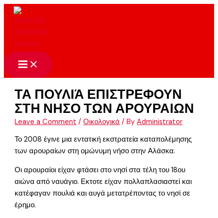
Skip
to
content
ΤΑ ΠΟΥΛΙΆ ΕΠΙΣΤΡΕΦΟΥΝ
ΣΤΗ ΝΗΣΟ ΤΩΝ ΑΡΟΥΡΑΙΩΝ
Leave a Comment
/
Οικολογικά
/ By
Administrator
Το 2008 έγινε μια εντατική εκστρατεία καταπολέμησης
των αρουραίων στη ομώνυμη νήσο στην Αλάσκα.
Οι αρουραίοι είχαν φτάσει στο νησί στα τέλη του 18ου
αιώνα από ναυάγιο. Εκτοτε είχαν πολλαπλασιαστεί και
κατέφαγαν πουλιά και αυγά μετατρέποντας το νησί σε
έρημο.