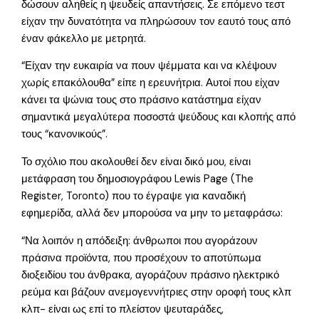
δώσουν αληθείς η ψευδείς απαντήσεις. Σε επόμενο τεστ
είχαν την δυνατότητα να πληρώσουν τον εαυτό τους από
έναν φάκελλο με μετρητά.
“Είχαν την ευκαιρία να πουν ψέμματα και να κλέψουν
χωρίς επακόλουθα” είπε η ερευνήτρια. Αυτοί που είχαν
κάνει τα ψώνια τους στο πράσινο κατάστημα είχαν
σημαντικά μεγαλύτερα ποσοστά ψεύδους και κλοπής από
τους “κανονικούς”.
Το σχόλιο που ακολουθεί δεν είναι δικό μου, είναι
μετάφραση του δημοσιογράφου Lewis Page (The
Register, Toronto) που το έγραψε για καναδική
εφημερίδα, αλλά δεν μπορούσα να μην το μεταφράσω:
“Να λοιπόν η απόδειξη: άνθρωποι που αγοράzουν
πράσινα προϊόντα, που προσέχουν το αποτύπωμα
διοξειδίου του άνθρακα, αγοράζουν πράσινο ηλεκτρικό
ρεύμα και βάζουν ανεμογεννήτριες στην οροφή τους κλπ
κλπ- είναι ως επί το πλείστον ψευταράδες,