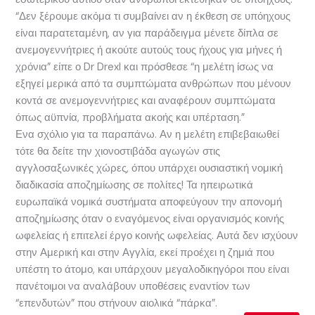
“Δεν ξέρουμε ακόμα τι συμβαίνει αν η έκθεση σε υπόηχους
είναι παρατεταμένη, αν για παράδειγμα μένετε δίπλα σε
ανεμογεννήτριες ή ακούτε αυτούς τους ήχους για μήνες ή
χρόνια” είπε ο Dr Drexl και πρόσθεσε “η μελέτη ίσως να
εξηγεί μερικά από τα συμπτώματα ανθρώπων που μένουν
κοντά σε ανεμογεννήτριες και αναφέρουν συμπτώματα
όπως αϋπνία, προβλήματα ακοής και υπέρταση.”
Ενα σχόλιο για τα παραπάνω. Αν η μελέτη επιβεβαιωθεί
τότε θα δείτε την χιονοστιβάδα αγωγών στις
αγγλοσαξωνικές χώρες, όπου υπάρχει ουσιαστική νομική
διαδικασία αποζημίωσης σε πολίτες! Τα ηπειρωτικά
ευρωπαϊκά νομικά συστήματα αποφεύγουν την απονομή
αποζημίωσης όταν ο εναγόμενος είναι οργανισμός κοινής
ωφελείας ή επιτελεί έργο κοινής ωφελείας. Αυτά δεν ισχύουν
στην Αμερική και στην Αγγλία, εκεί προέχει η ζημιά που
υπέστη το άτομο, και υπάρχουν μεγαλοδικηγόροι που είναι
πανέτοιμοι να αναλάβουν υποθέσεις εναντίον των
“επενδυτών” που στήνουν αιολικά “πάρκα”.