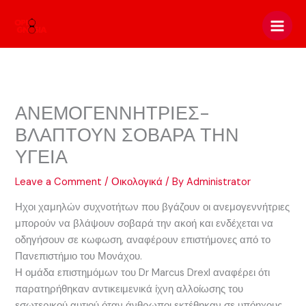
Skip
to
content
ΑΝΕΜΟΓΕΝΝΗΤΡΙΕΣ-
ΒΛΑΠΤΟΥΝ ΣΟΒΑΡΑ ΤΗΝ
ΥΓΕΙΑ
Leave a Comment
/
Οικολογικά
/ By
Administrator
Ηχοι χαμηλών συχνοτήτων που βγάζουν οι ανεμογεννήτριες
μπορούν να βλάψουν σοβαρά την ακοή και ενδέχεται να
οδηγήσουν σε κωφωση, αναφέρουν επιστήμονες από το
Πανεπιστήμιο του Μονάχου.
Η ομάδα επιστημόμων του Dr Marcus Drexl αναφέρει ότι
παρατηρήθηκαν αντικειμενικά ίχνη αλλοίωσης του
εσωτερικού αυτιού όταν άνθρωποι εκτέθηκαν σε υπόηχους.