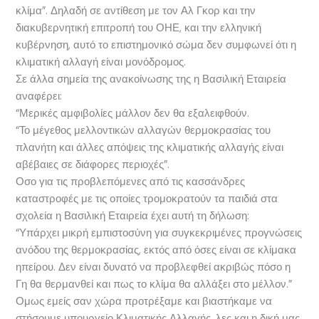
κλίμα”. Δηλαδή σε αντίθεση με τον Αλ Γκορ και την
διακυβερνητική επιτροπή του ΟΗΕ, και την ελληνική
κυβέρνηση, αυτό το επιστημονικό σώμα δεν συμφωνεί ότι η
κλιματική αλλαγή είναι μονόδρομος.
Σε άλλα σημεία της ανακοίνωσης της η Βασιλική Εταιρεία
αναφέρει:
“Μερικές αμφιβολίες μάλλον δεν θα εξαλειφθούν.
“Το μέγεθος μελλοντικών αλλαγών θερμοκρασίας του
πλανήτη και άλλες απόψεις της κλιματικής αλλαγής είναι
αβέβαιες σε διάφορες περιοχές”.
Οσο για τις προβλεπόμενες από τις κασσάνδρες
καταστροφές με τις οποίες τρομοκρατούν τα παιδιά στα
σχολεία η Βασιλική Εταιρεία έχει αυτή τη δήλωση:
“Υπάρχει μικρή εμπιστοσύνη για συγκεκριμένες προγνώσεις
ανόδου της θερμοκρασίας, εκτός από όσες είναι σε κλίμακα
ηπείρου. Δεν είναι δυνατό να προβλεφθεί ακριβώς πόσο η
Γη θα θερμανθεί και πως το κλίμα θα αλλάξει στο μέλλον.”
Ομως εμείς σαν χώρα προτρέξαμε και βιαστήκαμε να
στήσουμε υπουργείο Κλιματικής Αλλαγής, λες και η δική μας