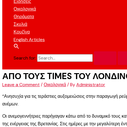
Ειδήσεις
Οικολογικά
Θηράματα
Σκυλιά
Κουζίνα
English Articles
Search for:
ΑΠΟ ΤΟΥΣ TIMES ΤΟΥ ΛΟΝΔΙΝ
Leave a Comment
/
Οικολογικά
/ By
Administrator
“Ανησυχία για τις τεράστιες αυξομειώσεις στην παραγωγή ρεύ
ανέμων.
Οι ανεμογεννήτριες παρήγαγαν κάτω από το δυναμικό τους κατά
της ενέργειας της Βρετανίας. Στις ημέρες με την μεγαλύτερη έν