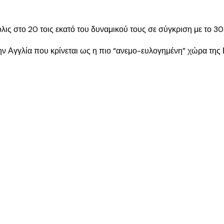
λις στο 20 τοις εκατό του δυναμικού τους σε σύγκριση με το 3
την Αγγλία που κρίνεται ως η πιο “ανεμο-ευλογημένη” χώρα της 