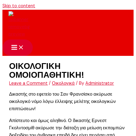
Skip to content
ΟΙΚΟΛΟΓΙΚΗ
ΟΜΟΙΟΠΑΘΗΤΙΚΗ!
Leave a Comment
/
Οικολογικά
/ By
Administrator
Δικαστής στο εφετείο του Σαν Φρανσίσκο ακύρωσε
οικολογικό νόμο λόγω έλλειψης μελέτης οικολογικών
επιπτώσεων!
Απίστευτο και όμως αληθινό. Ο δικαστής Ερνεστ
Γκολντοσμίθ ακύρωσε την διάταξη για μείωση εκπομπών
διοξειδίου του άνθρακα επειδή δεν είχει περάσει από