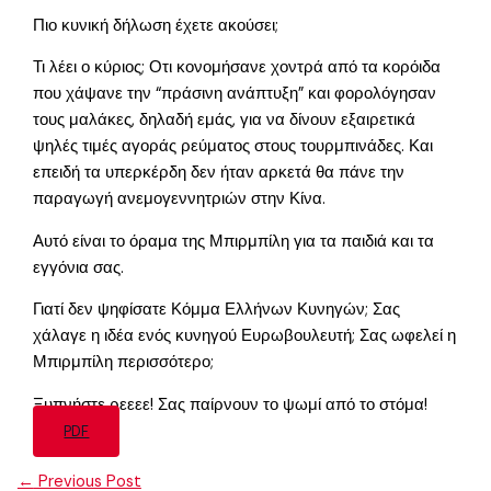
Πιο κυνική δήλωση έχετε ακούσει;
Τι λέει ο κύριος; Οτι κονομήσανε χοντρά από τα κορόιδα
που χάψανε την “πράσινη ανάπτυξη” και φορολόγησαν
τους μαλάκες, δηλαδή εμάς, για να δίνουν εξαιρετικά
ψηλές τιμές αγοράς ρεύματος στους τουρμπινάδες. Και
επειδή τα υπερκέρδη δεν ήταν αρκετά θα πάνε την
παραγωγή ανεμογεννητριών στην Κίνα.
Αυτό είναι το όραμα της Μπιρμπίλη για τα παιδιά και τα
εγγόνια σας.
Γιατί δεν ψηφίσατε Κόμμα Ελλήνων Κυνηγών; Σας
χάλαγε η ιδέα ενός κυνηγού Ευρωβουλευτή; Σας ωφελεί η
Μπιρμπίλη περισσότερο;
Ξυπνήστε ρεεεε! Σας παίρνουν το ψωμί από το στόμα!
PDF
←
Previous Post