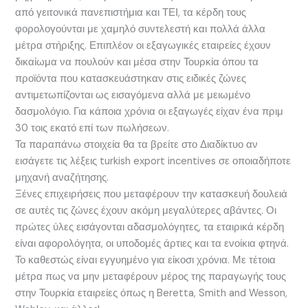
από γειτονικά πανεπιστήμια και ΤΕΙ, τα κέρδη τους
φορολογούνται με χαμηλό συντελεστή και πολλά άλλα
μέτρα στήριξης. Επιπλέον οι εξαγωγικές εταιρείες έχουν
δικαίωμα να πουλούν και μέσα στην Τουρκία όπου τα
προϊόντα που κατασκευάστηκαν στις ειδικές ζώνες
αντιμετωπίζονται ως εισαγόμενα αλλά με μειωμένο
δασμολόγιο. Για κάποια χρόνια οι εξαγωγές είχαν ένα πριμ
30 τοις εκατό επί των πωλήσεων.
Τα παραπάνω στοιχεία θα τα βρείτε στο Διαδίκτυο αν
εισάγετε τις λέξεις turkish export incentives σε οποιαδήποτε
μηχανή αναζήτησης.
Ξένες επιχειρήσεις που μεταφέρουν την κατασκευή δουλειά
σε αυτές τις ζώνες έχουν ακόμη μεγαλύτερες αβάντες. Οι
πρώτες ύλες εισάγονται αδασμολόγητες, τα εταιρικά κέρδη
είναι αφορολόγητα, οι υποδομές άρτιες και τα ενοίκια φτηνά.
Το καθεστώς είναι εγγυημένο για είκοσι χρόνια. Με τέτοια
μέτρα πως να μην μεταφέρουν μέρος της παραγωγής τους
στην Τουρκία εταιρείες όπως η Beretta, Smith and Wesson,