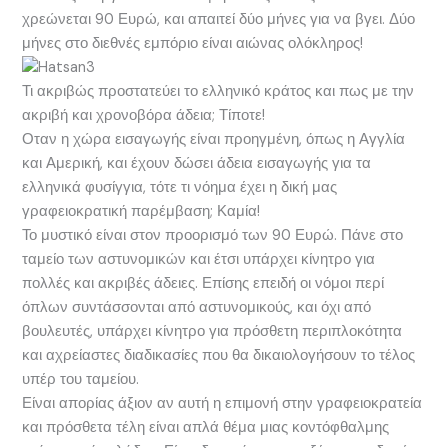
χρεώνεται 90 Ευρώ, και απαιτεί δύο μήνες για να βγει. Δύο
μήνες στο διεθνές εμπόριο είναι αιώνας ολόκληρος!
Τι ακριβώς προστατεύει το ελληνικό κράτος και πως με την
ακριβή και χρονοβόρα άδεια; Τίποτε!
Οταν η χώρα εισαγωγής είναι προηγμένη, όπως η Αγγλία
και Αμερική, και έχουν δώσει άδεια εισαγωγής για τα
ελληνικά φυσίγγια, τότε τι νόημα έχει η δική μας
γραφειοκρατική παρέμβαση; Καμία!
Το μυστικό είναι στον προορισμό των 90 Ευρώ. Πάνε στο
ταμείο των αστυνομικών και έτσι υπάρχει κίνητρο για
πολλές και ακριβές άδειες. Επίσης επειδή οι νόμοι περί
όπλων συντάσσονται από αστυνομικούς, και όχι από
βουλευτές, υπάρχει κίνητρο για πρόσθετη περιπλοκότητα
και αχρείαστες διαδικασίες που θα δικαιολογήσουν το τέλος
υπέρ του ταμείου.
Είναι απορίας άξιον αν αυτή η επιμονή στην γραφειοκρατεία
και πρόσθετα τέλη είναι απλά θέμα μιας κοντόφθαλμης