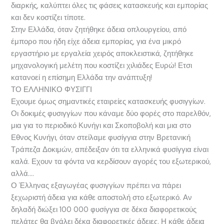
διαρκής, καλύπτει όλες τις φάσεις κατασκευής και εμπορίας
και δεν κοστίζει τίποτε.
Στην Ελλάδα, όταν ζητήθηκε άδεια οπλουργείου, από
έμπορο που ήδη είχε άδεια εμπορίας, για ένα μικρό
εργαστήριο με εργαλεία χειρός αποκλειστικά, ζητήθηκε
μηχανολογική μελέτη που κοστίζει χιλιάδες Ευρώ! Ετσι
κατανοεί η επίσημη Ελλάδα την ανάπτυξη!
ΤΟ ΕΛΛΗΝΙΚΟ ΦΥΣΙΓΓΙ
Εχουμε όμως σημαντικές εταιρείες κατασκευής φυσιγγίων.
Οι δοκιμές φυσιγγίων που κάναμε δύο φορές στο παρελθόν,
μια για το περιοδικό Κυνήγι και Σκοποβολή και μια στο
Εθνος Κυνήγι, όταν στείλαμε φυσίγγια στην Βρετανική
Τράπεζα Δοκιμών, απέδειξαν ότι τα ελληνικά φυσίγγια είναι
καλά. Εχουν τα φόντα να κερδίσουν αγορές του εξωτερικού,
αλλά….
Ο Έλληνας εξαγωγέας φυσιγγίων πρέπει να πάρει
ξεχωριστή άδεια για κάθε αποστολή στο εξωτερικό. Αν
δηλαδή διώξει 100 000 φυσίγγια σε δέκα διαφορετικούς
πελάτες θα βγάλει δέκα διαφορετικές άδειες. Η κάθε άδεια