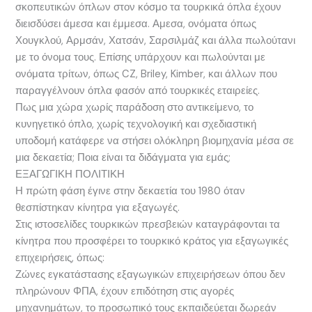
σκοπευτικών όπλων στον κόσμο τα τουρκικά όπλα έχουν
διεισδύσει άμεσα και έμμεσα. Αμεσα, ονόματα όπως
Χουγκλού, Αρμσάν, Χατσάν, Σαρσιλμάζ και άλλα πωλούτανι
με το όνομα τους. Επίσης υπάρχουν και πωλούνται με
ονόματα τρίτων, όπως CZ, Briley, Kimber, και άλλων που
παραγγέλνουν όπλα φασόν από τουρκικές εταιρείες.
Πως μια χώρα χωρίς παράδοση στο αντικείμενο, το
κυνηγετικό όπλο, χωρίς τεχνολογική και σχεδιαστική
υποδομή κατάφερε να στήσει ολόκληρη βιομηχανία μέσα σε
μια δεκαετία; Ποια είναι τα διδάγματα για εμάς;
ΕΞΑΓΩΓΙΚΗ ΠΟΛΙΤΙΚΗ
Η πρώτη φάση έγινε στην δεκαετία του 1980 όταν
θεσπίστηκαν κίνητρα για εξαγωγές.
Στις ιστοσελίδες τουρκικών πρεσβειών καταγράφονται τα
κίνητρα που προσφέρει το τουρκικό κράτος για εξαγωγικές
επιχειρήσεις, όπως:
Ζώνες εγκατάστασης εξαγωγικών επιχειρήσεων όπου δεν
πληρώνουν ΦΠΑ, έχουν επιδότηση στις αγορές
μηχανημάτων, το προσωπικό τους εκπαιδεύεται δωρεάν