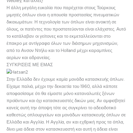
Webley, και άλλες!
Η άλλη μεγάλη ευκολία που παρέχεται στους Τούρκους
μιμητές όπλων είναι η απουσία προστασίας πνευματικών
δικαιωμάτων. Η τεχνολογία των όπλων είναι ανοικτή σε
όλους, οι πατέντες που προστατεύονται είναι ελάχιστες. Αυτό
το κατάλαβαν οι γείτονες και το εκμεταλλεύονται στο
έπακρο με αντίγραφα όλων των διάσημων μηχανισμών,
από το Ανσον Ντήλυ και το Holland μέχρι καραμπίνες
αερίων και αδρανείας.
ΣΥΓΚΡΙΣΕΙΣ ΜΕ ΕΜΑΣ
Στην Ελλάδα δεν έχουμε καμία μονάδα κατασκευής όπλων.
Είχαμε παλιά, μέχρι την δεκαετία του 1960, αλλά κάποτε
αποφασίσαμε ότι θα είμαστε μόνο καταναλωτές ξένων
προϊόντων και όχι κατασκευαστές δικών μας. Αν αμφισβητεί
κανείς αυτή την άποψη τότε ας συγκρίνει το αδειοδοτικό
καθεστώς οπλουργείων και μονάδων κατασκευής όπλων σε
Ελλάδα και Αγγλία. Η Αγγλία, αν και εχθρική προς τα όπλα,
δίνει μια άδεια στον κατασκευαστή και αυτή η άδεια είναι