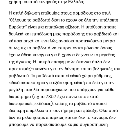
χρήση του από κυνηγούς στην Ελλάδα;
Η απλή δήλωση επιθυμίας στους αρμόδιους στο στυλ
“θέλουμε το ραβδωτό διότι το έχουν σε όλη την υπόλοιπη
Ευρώπη” είναι μια επιπόλαιη αξίωση. Η υπόθεση απαιτεί
δουλειά και εμπέδωση μιας παράδοσης στο ραβδωτό και
κάποια ρηχά και εντελώς ανούσια προτεινόμενα μέτρα
όπως πχ τα ραβδωτά να επιτρέπονται μόνο σε όσους
έχουν άδεια κυνηγίου για 5 χρόνια δείχνουν το μέγεθος
της άγνοιας. Η μακρά επαφή με λειόκαννα όπλα δεν
προετοιμάζει κανένα για την δύναμη και το βεληνεκές του
ραβδωτού. Το ραβδωτό απαιτεί ειδικό χώρο ρύθμισης,
ειδικό σκοπευτήριο για εξάσκηση, ειδική παιδεία για την
μεγάλη ποικιλία πυρομαχικών που υπάρχουν για κάθε
διαμέτρημα (πχ το 7Χ57 έχει πάνω από εκατό
διαφορετικές εκδόσεις), επίσης το ραβδωτό απαιτεί
ιδιαίτερη επιμέλεια στη συντήρηση και φύλαξη. Ολα αυτά
δεν τα μελετήσαμε επαρκώς και αν δεν το κάνουμε δεν
μπορούμε να παρουσιάσουμε καμία συγκροτημένη