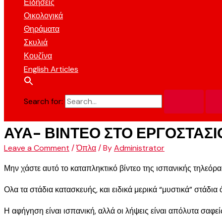
Ειδήσεις
Οικολογικά
Θηράματα
Σκυλιά
Κουζίνα
English Articles
Search for:
ΑΥΑ- ΒΙΝΤΕΟ ΣΤΟ ΕΡΓΟΣΤΑΣΙ
Leave a Comment
/
Όπλα
/ By
Administrator
Μην χάστε αυτό το καταπληκτικό βίντεο της ισπανικής τηλεόρ
Ολα τα στάδια κατασκευής, και ειδικά μερικά “μυστικά” στάδ
Η αφήγηση είναι ισπανική, αλλά οι λήψεις είναι απόλυτα σαφείς