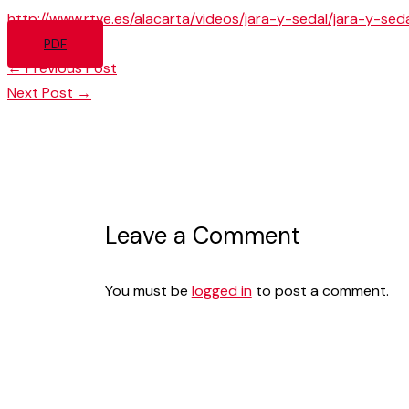
http://www.rtve.es/alacarta/videos/jara-y-sedal/jara-y-se
PDF
←
Previous Post
Next Post
→
Leave a Comment
You must be
logged in
to post a comment.