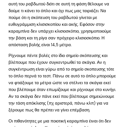
αυτή του ραβδωτού διότι σε αυτή τη φάση θέλουμε να
δούμε τι κάνει το όπλο και όχι πως μας ταιριάζει. Να
πούμε ότι η σκόπευση του ραβδωτού γίνεται με
ευθυγράμμιση κλισισκοπίου και ακής. Εφόσον στην
καραμπίνα δεν υπάρχει κλισιοσκόπιο, χρησιμοποιούμε
την βάση και τη ρίγα σαν πρόχειρο κλισιοσκόπιο. Η
απόσταση βολής είναι 14,5 μέτρα.
Ρίχνουμε πέντε βολές στο ίδιο σημείο σκόπευσης και
βλέπουμε που έχουν συγκεντρωθεί τα σκάγια. Αν η
συγκέντρωση είναι γύρω από το σημείο σκοπευσης τότε
το όπλο περνά το τεστ. Πάνω σε αυτό το όπλο μπορούμε
να φτιάξουμε τα μέτρα ώστε να στέλνει τα σκάγια εκεί
που βλέπουμε όταν επωμίζουμε και ρίχνουμε στο κυνήγι.
Αν τα σκάγια δεν πάνε εκεί που βλέπουμε σημειώνουμε
την τάση απόκλισης (πχ αριστερά, πάνω κλπ) για να
ξέρουμε πως θα πρέπει να γίνει επέμβαση.
Οι πιθανότητες με μια ποιοτική καραμπίνα έιναι ότι δεν