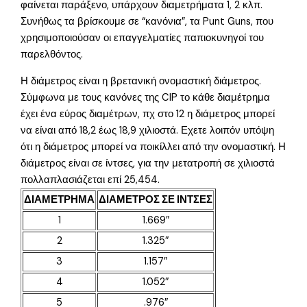
φαίνεται παράξενο, υπάρχουν διαμετρήματα 1, 2 κλπ.
Συνήθως τα βρίσκουμε σε “κανόνια”, τα Punt Guns, που
χρησιμοποιούσαν οι επαγγελματίες παπιοκυνηγοί του
παρελθόντος.
Η διάμετρος είναι η βρετανική ονομαστική διάμετρος.
Σύμφωνα με τους κανόνες της CIP το κάθε διαμέτρημα
έχει ένα εύρος διαμέτρων, πχ στο 12 η διάμετρος μπορεί
να είναι από 18,2 έως 18,9 χιλιοστά. Εχετε λοιπόν υπόψη
ότι η διάμετρος μπορεί να ποικίλλει από την ονομαστική. Η
διάμετρος είναι σε ίντσες, για την μετατροπή σε χιλιοστά
πολλαπλασιάζεται επί 25,454.
ΔΙΑΜΕΤΡΗΜΑ
ΔΙΑΜΕΤΡΟΣ ΣΕ ΙΝΤΣΕΣ
1
1.669″
2
1.325″
3
1.157″
4
1.052″
5
.976″