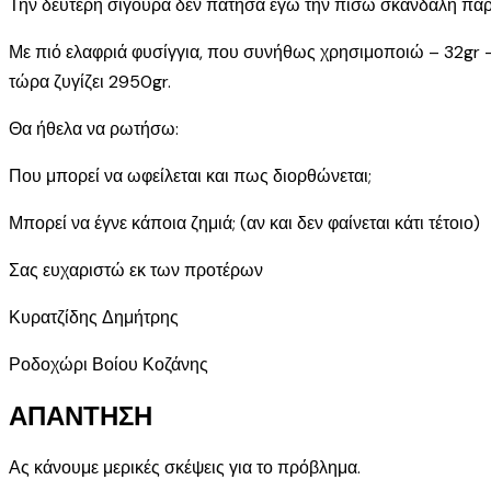
Την δεύτερη σίγουρα δεν πάτησα εγώ την πίσω σκανδάλη παρόλ
Με πιό ελαφριά φυσίγγια, που συνήθως χρησιμοποιώ – 32gr –
τώρα ζυγίζει 2950gr.
Θα ήθελα να ρωτήσω:
Που μπορεί να ωφείλεται και πως διορθώνεται;
Μπορεί να έγνε κάποια ζημιά; (αν και δεν φαίνεται κάτι τέτοιο)
Σας ευχαριστώ εκ των προτέρων
Κυρατζίδης Δημήτρης
Ροδοχώρι Βοίου Κοζάνης
ΑΠΑΝΤΗΣΗ
Ας κάνουμε μερικές σκέψεις για το πρόβλημα.