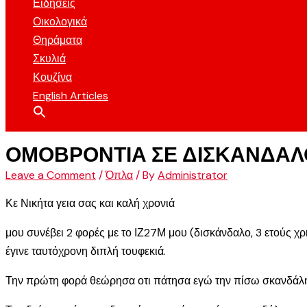
Ειδήσεις
Οικολογικά
Θηράματα
Σκυλιά
Κουζίνα
English Articles
ΟΜΟΒΡΟΝΤΙΑ ΣΕ ΔΙΣΚΑΝΔΑΛ
Leave a Comment
/
Όπλα
/ By
Administrator
Κε Νικήτα γεια σας και καλή χρονιά
μου συνέβει 2 φορές με το ΙΖ27Μ μου (δισκάνδαλο, 3 ετούς 
έγινε ταυτόχρονη διπλή τουφεκιά.
Την πρώτη φορά θεώρησα οτι πάτησα εγώ την πίσω σκανδάλη ά