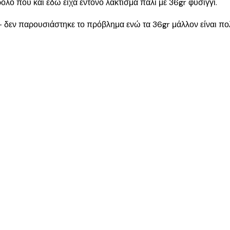
ο που και εδώ είχα έντονο λάκτισμα πάλι με 36gr φυσίγγι.
 δεν παρουσιάστηκε το πρόβλημα ενώ τα 36gr μάλλον είναι πολ