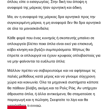
όπλου, είπε ο εισαγωγέας. Στην δική του άποψη η
αναφορά της μάρκας ήταν αρνητική και άδικη.
Μα, αν η αναφορά της μάρκας δρα αρνητικά προς την
συγκεκριμένη μάρκα, η μη αναφορά δεν θα δρα αρνητικά
σε όλα τα μονοσκάνδαλα;
Κάθε φορά που ένας κυνηγός ή σκοπευτής μπαίνει σε
οπλουργείο βλέπει ποια όπλα είναι εκεί για επισκευή,
κόβει κίνηση και βγάζει συμπεράσματα. Μήπως θα
έπρεπε οι οπλουργοί να έχουν κρυφούς οπλοβαστούς για
να μην φαίνονται τα ευάλωτα όπλα;
Μάλλον πρέπει να σοβαρευτούμε και να αφήσουμε τις
παλιές μεθόδους κατά μέρος και να γίνουμε σύγχρονη
χώρα και κοινωνία. Ολα τα μηχανικά συστήματα κάποτε
θα πάθουν βλάβη, ακόμη και τα Ρολς Ρόις. Αν υπήρχαν
άθραυστα όπλα, ή άλλα αντικείμενα, θα σταματούσε η
παραγωγή και η πώληση. Σκεφτείτε το λίγο και θα
καταλάβετε τι εννοώ.