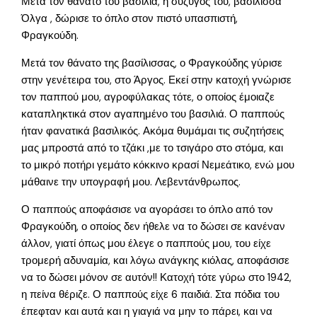
Μετά τον θάνατο του βασιλιά, η σύζυγός του, βασίλισσα
Όλγα , δώρισε το όπλο στον πιστό υπασπιστή,
Φραγκούδη.
Μετά τον θάνατο της βασίλισσας, ο Φραγκούδης γύρισε
στην γενέτειρα του, στο Άργος. Εκεί στην κατοχή γνώρισε
τον παππού μου, αγροφύλακας τότε, ο οποίος έμοιαζε
καταπληκτικά στον αγαπημένο του βασιλιά. Ο παππούς
ήταν φανατικά βασιλικός. Ακόμα θυμάμαι τις συζητήσεις
μας μπροστά από το τζάκι ,με το τσιγάρο στο στόμα, και
το μικρό ποτήρι γεμάτο κόκκινο κρασί Νεμεάτικο, ενώ μου
μάθαινε την υπογραφή μου. Λεβεντάνθρωπος.
Ο παππούς αποφάσισε να αγοράσει το όπλο από τον
Φραγκούδη, ο οποίος δεν ήθελε να το δώσει σε κανέναν
άλλον, γιατί όπως μου έλεγε ο παππούς μου, του είχε
τρομερή αδυναμία, και λόγω ανάγκης κιόλας, αποφάσισε
να το δώσει μόνον σε αυτόν!! Κατοχή τότε γύρω στο 1942,
η πείνα θέριζε. Ο παππούς είχε 6 παιδιά. Στα πόδια του
έπεφταν και αυτά και η γιαγιά να μην το πάρει, και να