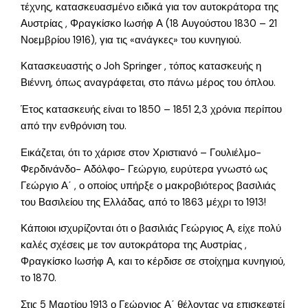
τέχνης, κατασκευασμένο ειδικά για τον αυτοκράτορα της
Αυστρίας , Φραγκίσκο Ιωσήφ Α (18 Αυγούστου 1830 – 21
Νοεμβρίου 1916), για τις «ανάγκες» του κυνηγιού.
Κατασκευαστής ο Joh Springer , τόπος κατασκευής η
Βιέννη, όπως αναγράφεται, στο πάνω μέρος του όπλου.
Έτος κατασκευής είναι το 1850 – 1851 2,3 χρόνια περίπου
από την ενθρόνιση του.
Εικάζεται, ότι το χάρισε στον Χριστιανό – Γουλιέλμο-
Φερδινάνδο- Αδόλφο- Γεώργιο, ευρύτερα γνωστό ως
Γεώργιο Α΄ , ο οποίος υπήρξε ο μακροβιότερος βασιλιάς
του Βασιλείου της Ελλάδας, από το 1863 μέχρι το 1913!
Κάποιοι ισχυρίζονται ότι ο βασιλιάς Γεώργιος Α, είχε πολύ
καλές σχέσεις με τον αυτοκράτορα της Αυστρίας ,
Φραγκίσκο Ιωσήφ Α, και το κέρδισε σε στοίχημα κυνηγιού,
το 1870.
Στις 5 Μαρτίου 1913 ο Γεώργιος Α΄ θέλοντας να επισκεφτεί