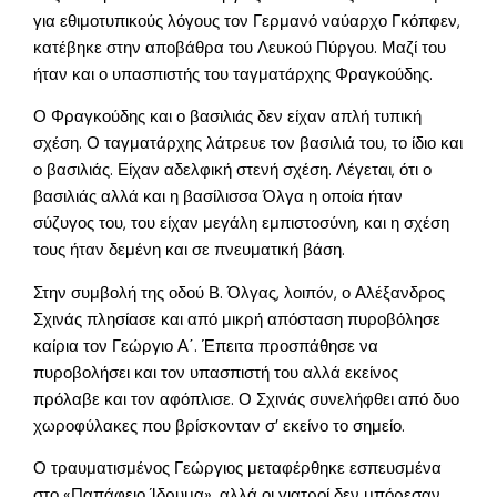
για εθιμοτυπικούς λόγους τον Γερμανό ναύαρχο Γκόπφεν,
κατέβηκε στην αποβάθρα του Λευκού Πύργου. Μαζί του
ήταν και ο υπασπιστής του ταγματάρχης Φραγκούδης.
Ο Φραγκούδης και ο βασιλιάς δεν είχαν απλή τυπική
σχέση. Ο ταγματάρχης λάτρευε τον βασιλιά του, το ίδιο και
ο βασιλιάς. Είχαν αδελφική στενή σχέση. Λέγεται, ότι ο
βασιλιάς αλλά και η βασίλισσα Όλγα η οποία ήταν
σύζυγος του, του είχαν μεγάλη εμπιστοσύνη, και η σχέση
τους ήταν δεμένη και σε πνευματική βάση.
Στην συμβολή της οδού Β. Όλγας, λοιπόν, ο Αλέξανδρος
Σχινάς πλησίασε και από μικρή απόσταση πυροβόλησε
καίρια τον Γεώργιο Α΄. Έπειτα προσπάθησε να
πυροβολήσει και τον υπασπιστή του αλλά εκείνος
πρόλαβε και τον αφόπλισε. Ο Σχινάς συνελήφθει από δυο
χωροφύλακες που βρίσκονταν σ’ εκείνο το σημείο.
Ο τραυματισμένος Γεώργιος μεταφέρθηκε εσπευσμένα
στο «Παπάφειο Ίδρυμα», αλλά οι γιατροί δεν μπόρεσαν