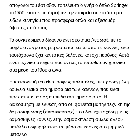
απόγονοι του έφτιαξαν το τελευταίο γνήσιο όπλο Springer
το 1955, έκτοτε μετέτρεψαν την εταιρεία σε κατάστημα
ειδών κυνηγίου που προσφέρει όπλα και αξεσουάρ
ύψιστης ποιότητας.
Το συγκεκριμένο δίκαννο έχει σύστημα Λεφωσέ, με το
μοχλό ανοίγματος μπροστά και κάτω από τις κάννες, ενώ
ταυτόχρονα έχει κεντρικές βελόνες, και όχι περόνες. Αυτά
είναι τεχνικά στοιχεία που όντως το τοποθετουν χρονικά
στα μέσα του 19ου αιώνα.
Η κατασκευή του είναι σαφώς πολυτελής, με προσεγμένη
δουλειά ειδικά στα ημισφαίρια των καννών, που είναι
πρωτότυπα, όντας επίπεδα αντί ημισφαιρικά. Η
διακόσμηση με ένθεση, από ότι φαίνεται με την τεχνική της
δαμασκήνωσης (damascening) που δεν έχει σχέση με τις
δαμασκηνές κάννες. Στην δαμασκήνωση φύλλα άλλου
μετάλλου σφυρηλατούνται μέσα σε εσοχές στο μητρικό
μέταλλο.