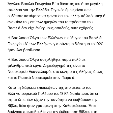
Άγγλου Βασιλιά Γεωργίου Ε΄ ο θάνατός του ήταν μεγάλη
απώλεια για την Ελλάδα. Γεγονός όμως είναι πως
ουδέποτε κατάφερε να φανατίσει τον ελληνικό λαό υπέρ ή
εναντίον του, επί των ημερών του το πρόσωπο του
Βασιλιά δεν είχε ένθερμους οπαδούς, ούτε εχθρούς.
Η Βασίλισσα Όλγα των Ελλήνων η σύζυγος του Βασιλιά
Γεωργίου Α΄ των Ελλήνων για σύντομο διάστημα το 1920
ήταν Αντιβασίλισσα.
Η Βασίλισσα Όλγα ασχολήθηκε πάρα πολύ με
φιλανθρωπικά έργα. Δημιούργημά της είναι το
Νοσοκομείο Ευαγγελισμός στο κέντρο της Αθήνας, όπως
και το Ρωσικό Νοσοκομείο στον Πειραιά.
Κατά τη διάρκεια επισκέψεών της στο μέτωπο του
Ελληνοτουρκικού Πολέμου του 1897, διαπίστωσε ότι οι
στρατιώτες δεν είχαν την ικανότητα να διαβάσουν την
Βίβλο, διότι ήταν γραμμένη στην Καθαρεύουσα. Έτσι
ξεκίνησε πρωτοβουλία για την έκδοση της Βίβλου στη