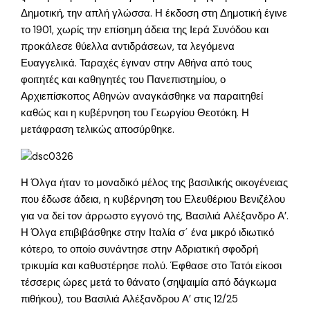
Δημοτική, την απλή γλώσσα. Η έκδοση στη Δημοτική έγινε
το 1901, χωρίς την επίσημη άδεια της Ιερά Συνόδου και
προκάλεσε θύελλα αντιδράσεων, τα λεγόμενα
Ευαγγελικά. Ταραχές έγιναν στην Αθήνα από τους
φοιτητές και καθηγητές του Πανεπιστημίου, ο
Αρχιεπίσκοπος Αθηνών αναγκάσθηκε να παραιτηθεί
καθώς και η κυβέρνηση του Γεωργίου Θεοτόκη. Η
μετάφραση τελικώς αποσύρθηκε.
Η Όλγα ήταν το μοναδικό μέλος της βασιλικής οικογένειας
που έδωσε άδεια, η κυβέρνηση του Ελευθέριου Βενιζέλου
για να δεί τον άρρωστο εγγονό της, Βασιλιά Αλέξανδρο Α’.
Η Όλγα επιβιβάσθηκε στην Ιταλία σ΄ ένα μικρό ιδιωτικό
κότερο, το οποίο συνάντησε στην Αδριατική σφοδρή
τρικυμία και καθυστέρησε πολύ. Έφθασε στο Τατόι είκοσι
τέσσερις ώρες μετά το θάνατο (σηψαιμία από δάγκωμα
πιθήκου), του Βασιλιά Αλέξανδρου Α’ στις 12/25