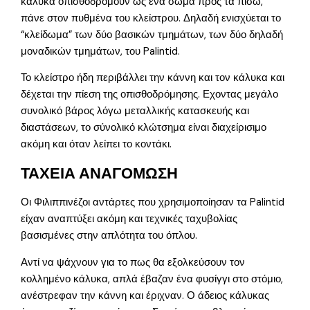
κάλυκα οπισθοδρομούν ως ένα σώμα προς τα πίσω,
πάνε στον πυθμένα του κλείστρου. Δηλαδή ενισχύεται το
“κλείδωμα” των δύο βασικών τμημάτων, των δύο δηλαδή
μοναδικών τμημάτων, του Palintid.
Το κλείστρο ήδη περιβάλλει την κάννη και τον κάλυκα και
δέχεται την πίεση της οπισθοδρόμησης. Εχοντας μεγάλο
συνολικό βάρος λόγω μεταλλικής κατασκευής και
διαστάσεων, το σύνολικό κλώτσημα είναι διαχείρισιμο
ακόμη και όταν λείπει το κοντάκι.
ΤΑΧΕΙΑ ΑΝΑΓΟΜΩΣΗ
Οι Φιλιππινέζοι αντάρτες που χρησιμοποίησαν τα Palintid
είχαν αναπτύξει ακόμη και τεχνικές ταχυβολίας
βασισμένες στην απλότητα του όπλου.
Αντί να ψάχνουν για το πως θα εξολκεύσουν τον
κολλημένο κάλυκα, απλά έβαζαν ένα φυσίγγι στο στόμιο,
ανέστρεφαν την κάννη και έριχναν. Ο άδειος κάλυκας