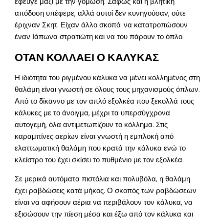
έφευγε μαζί με την γόμωση. Σαφώς και η βλητική
απόδοση υπέφερε, αλλά αυτοί δεν κυνηγούσαν, ούτε
έριχναν Σκητ. Είχαν άλλο σκοπό: να κατατροπώσουν
έναν Ιάπωνα στρατιώτη και να του πάρουν το όπλο.
ΟΤΑΝ ΚΟΛΛΑΕΙ Ο ΚΑΛΥΚΑΣ
Η ιδιότητα του ριγμένου κάλυκα να μένει κολλημένος στη
θαλάμη είναι γνωστή σε όλους τους μηχανισμούς όπλων.
Από το δίκαννο με τον απλό εξολκέα που ξεκολλά τους
κάλυκες με το άνοιγμα, μέχρι τα υπερσύγχρονα
αυτογεμή, όλα αντιμετωπίζουν το κόλλημα. Στις
καραμπίνες αερίων είναι γνωστή η εμπλοκή από
ελαττωματική θαλάμη που κρατά την κάλυκα ενώ το
κλείστρο του έχει σκίσει το πυθμένιο με τον εξολκέα.
Σε μερικά αυτόματα πιστόλια και πολυβόλα, η θαλάμη
έχει ραβδώσεις κατά μήκος. Ο σκοπός των ραβδώσεων
είναι να αφήσουν αέρια να περιβάλουν τον κάλυκα, να
εξισώσουν την πίεση μέσα και έξω από τον κάλυκα και