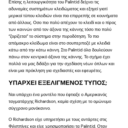
Επίσης η λειτουργικότητα του Palintid δείχνει τις
αδυναμίες συστημάτων κλειδώματος και εξηγεί γιατί
μερικοί τύπου κλειδιών είναι πιο επιρρεπής σε κουνήματα
από άλλους. Οσο πιο πολύ απέχουν το κλειδί και ο πίρος
των καννών από τον άξονα της κάννης τόσο πιο πολύ
“ζορίζεται” το σύστημα στην πυροδότηση. Το πιο
απόμακρο κλείδωμα είναι στο σουπερποζέ με κλειδιά
κάτω από την κάτω κάννη. Στο Palintid όλα δουλεύουν
πάνω στον κεντρικό άξονα της κάννης. Το σχήμα έχει
πολλά να μας διδάξει για την σχεδίαση νέων όπλων και
είναι μια πρόκληση για σχεδιαστές και εφευρέτες.
ΥΠΑΡΧΕΙ ΕΞΕΛΙΓΜΕΝΟΣ ΤΥΠΟΣ;
Ναι υπάρχει ένα μοντέλο που έφτιαξε ο Αμερικανός
ταγματάρχης Richardson, καμία σχέση με το ομώνυμο
σύγχρονο μονόκαννο.
Ο Richardson είχε υπηρετήσει με τους αντάρτες στις
Φιλιππίνες και είχε χρησιμοποιήσει τα Palintid. Οταν