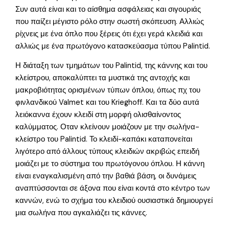
Συν αυτά είναι και το αίσθημα ασφάλειας και σιγουριάς
που παίζει μέγιστο ρόλο στην σωστή σκόπευση. Αλλιώς
ρίχνεις με ένα όπλο που ξέρεις ότι έχει γερά κλειδιά και
αλλιώς με ένα πρωτόγονο κατασκεύασμα τύπου Palintid.
Η διάταξη των τμημάτων του Palintid, της κάννης και του
κλείστρου, αποκαλύπτει τα μυστικά της αντοχής και
μακροβιότητας ορισμένων τύπων όπλου, όπως πχ του
φινλανδικού Valmet και του Krieghoff. Και τα δύο αυτά
λειόκαννα έχουν κλειδί στη μορφή ολισθαίνοντος
καλύμματος. Οταν κλείνουν μοιάζουν με την σωλήνα-
κλείστρο του Palintid. Το κλειδί-καπάκι καταπονείται
λιγότερο από άλλους τύπους κλειδιών ακριβώς επειδή
μοιάζει με το σύστημα του πρωτόγονου όπλου. Η κάννη
είναι εναγκαλισμένη από την βαθιά βάση, οι δυνάμεις
αναπτύσσονται σε άξονα που είναι κοντά στο κέντρο των
καννών, ενώ το σχήμα του κλειδιού ουσιαστικά δημιουργεί
μια σωλήνα που αγκαλιάζει τις κάννες.