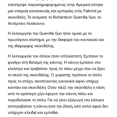
επέστρεψε παρασημοφορημένος στην Αμερική έστησε
μια εταιρεία κατασκευής και εμπορίας ενός Palintid με
σκανδάλη. Το ονόμασε το Richardson Guerrilla Gun, το
Αντάρτικο Λειόκαννο.
Η λειτουργεία του Guerrilla Gun ήταν όμοια με το
πρωτόγονο σύστημα, με την διαφορά του κοντακιού και
της ιδιόμορφης σκανδάλης.
Η λειτουργεία του όπλου ήταν απλούστατη. Εμπαινε το
φυσίγγι στη θαλάμη της κάννης. Η κάννη έμπαινε στο
κλείστρο και τραβιόταν προς τα πίσω μέχρι που να βρει
το σκαλί της σκανδάλης. Ο χειριστής πρότεινε το όπλο
προς το στόχο, σκοπεύοντας κανονικά αφού υπήρχε
κοντάκι και σκανδάλη. Οταν πίεζε την σκανδάλη η τάση
από το αριστερό χέρι έφερνε την κάννη πίσω και
πυροδοτούσε το όπλο. Για να γίνει εξαγωγή του κάλυκα
αποτραβιόταν η κάννη από την βάση, κάτι απλό αφού δεν
υπήρχαν κλειδιά και εμπόδια.