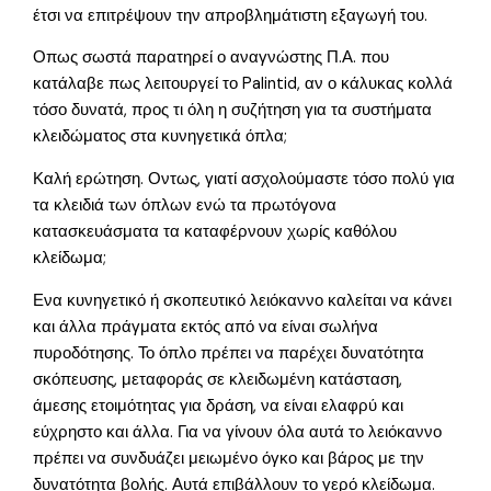
έτσι να επιτρέψουν την απροβλημάτιστη εξαγωγή του.
Οπως σωστά παρατηρεί ο αναγνώστης Π.Α. που
κατάλαβε πως λειτουργεί το Palintid, αν ο κάλυκας κολλά
τόσο δυνατά, προς τι όλη η συζήτηση για τα συστήματα
κλειδώματος στα κυνηγετικά όπλα;
Καλή ερώτηση. Οντως, γιατί ασχολούμαστε τόσο πολύ για
τα κλειδιά των όπλων ενώ τα πρωτόγονα
κατασκευάσματα τα καταφέρνουν χωρίς καθόλου
κλείδωμα;
Ενα κυνηγετικό ή σκοπευτικό λειόκαννο καλείται να κάνει
και άλλα πράγματα εκτός από να είναι σωλήνα
πυροδότησης. Το όπλο πρέπει να παρέχει δυνατότητα
σκόπευσης, μεταφοράς σε κλειδωμένη κατάσταση,
άμεσης ετοιμότητας για δράση, να είναι ελαφρύ και
εύχρηστο και άλλα. Για να γίνουν όλα αυτά το λειόκαννο
πρέπει να συνδυάζει μειωμένο όγκο και βάρος με την
δυνατότητα βολής. Αυτά επιβάλλουν το γερό κλείδωμα.