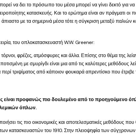
ρεί να δει το πρόσωπο του μέσα μπορεί να γίνει δεκτό για να 
χειροποίητης κατασκευής. Και το ερώτημα είναι αν πράγματι οι
 το άπιαστο με τα σημερινά μέσα τότε η σύγκριση μεταξύ παλιών
πειρία, του οπλοκατασκευαστή W.W. Greener:
όρνοι, φρέζες, ατμόσφυρες και άλλα. Επίσης στο θέμα της λείαν
οτισμένη με σμυρίγδι είναι μια από τις καλύτερες μεθόδους λεί
 περί τριψίματος από κάποιον φουκαρά απρεντίσκο που έτριβε τ
ας είναι προφανώς πιο δουλεμένο από το προηγούμενο όπλο,
ολεμικών όπλων.
ποιήσει τις πιο οικονομικές και αποτελεσματικές μεθόδους που 
τά των κατασκευαστών του 1910. Στην πλειοψηφία των σύγχρονων