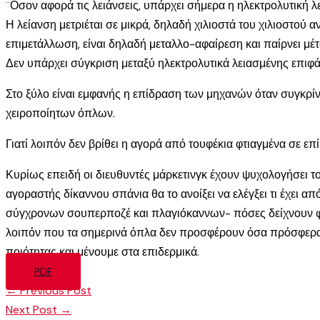
¨Οσον αφορά τις λειάνσεις, υπάρχει σήμερα η ηλεκτρολυτική 
Η λείανση μετριέται σε μικρά, δηλαδή χιλιοστά του χιλιοστού
επιμετάλλωση, είναι δηλαδή μεταλλο-αφαίρεση και παίρνει μέτ
Δεν υπάρχει σύγκριση μεταξύ ηλεκτρολυτικά λειασμένης επιφάν
Στο ξύλο είναι εμφανής η επίδραση των μηχανών όταν συγκρίν
χειροποίητων όπλων.
Γιατί λοιπόν δεν βρίθει η αγορά από τουφέκια φτιαγμένα σε επί
Κυρίως επειδή οι διευθυντές μάρκετινγκ έχουν ψυχολογήσει το
αγοραστής δίκαννου σπάνια θα το ανοίξει να ελέγξει τι έχει από
σύγχρονων σουπερποζέ και πλαγιόκαννων- πόσες δείχνουν φωτ
λοιπόν που τα σημερινά όπλα δεν προσφέρουν όσα πρόσφεραν τα
ποιότητας και μένουμε στα επιδερμικά.
PDF
←
Previous Post
Next Post
→