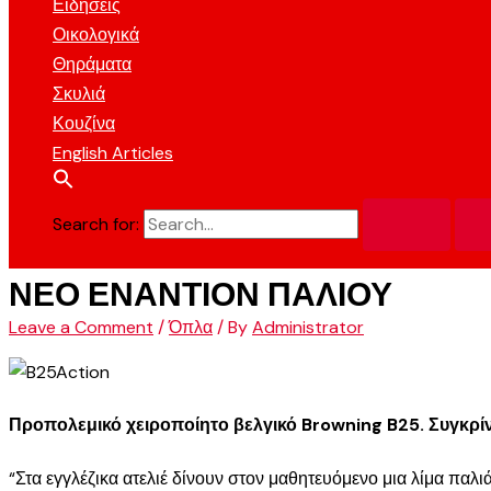
Ειδήσεις
Οικολογικά
Θηράματα
Σκυλιά
Κουζίνα
English Articles
Search for:
ΝΕΟ ΕΝΑΝΤΙΟΝ ΠΑΛΙΟΥ
Leave a Comment
/
Όπλα
/ By
Administrator
Προπολεμικό χειροποίητο βελγικό Browning B25. Συγκρί
“Στα εγγλέζικα ατελιέ δίνουν στον μαθητευόμενο μια λίμα παλι