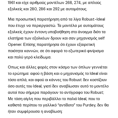
1961 και είχε αριθμούς μοντέλων 268, 274, με απλούς
εξολκείς και 280, 286 και 292 με αυτομάτους.
Μια προσωπική παρατήρηση από τα λίγα Robust-Ideal
που έτυχε να περιεργαστώ. Τα μοντέλα με αυτομάτους
εξολκείς έχουν έντονη υποβοήθηση στο άνοιγμα διότι τα
ελατήρια των εξολκέων δρουν και σαν μηχανισμός self
Opener. Επίσης παρατήρησα ότι έχουν εξαιρετική
ποιότητα καννών, σε ότι αφορά το εξωτερικό φινίρισμα
και πολύ γερό κλείδωμα.
Οπως και άλλες φορές στον κόσμο των όπλων γεννιέται
το ερώτημα: αφού η βάση και ο μηχανισμός το Ideal είναι
τόσο απλά, και αφού οι κάννες του Robust δεν κοστίζουν
όσο αυτές του Ideal, γιατί δεν αναβίωσαν αυτό το μοντέλο
αυτοί που σήμερα παράγουν το αντίγραφο του Robust;
Με τόση αίγλη που περιβάλλει το παλιό Ideal, που το
καθιστά περίπου το γαλλικό “αντίδοτο” του Purdey, δεν θα
ήταν συμφέρουσα η αναβίωση;