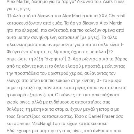
Alex Martin, διάσημο για τα “άριγα” δίκαννα του. Δείτε τι λέει
για τις ρίγες:
“Πολλά από τα δίκαννα του Alex Martin και τα XXV Churchill
κατασκευάζονταν από εμάς. Τα άριγα δίκαννα Alex Martin
ήτα πιο ελαφριά, πιο ανθεκτικά, και πιο καλοζυγισμένα από
αυτά με την συνηθισμένη κατασκευή [με ρίγες]. Τα άλλα
πλεονεκτήματα που αναφέρονται για αυτά τα όπλα είναι: 1-
Φεύγει ένα τέταρτο της λίμπρας άχρηστο μέταλλο [ΣΣ,
σημειώστε τη λέξη “άχρηστο”], 2-Αφαιρώντας αυτό το βάρος
από τις κάννες κάνει το όπλο ελαφρύ μπροστά, μειώνοντας
την προσπάθεια του αριστερού χεριού, αυξάνοντας τον
έλεγχο στο όπλο και πιο εύκολο στην κίνηση, 3- το κρυφό
σημείο μεταξύ της πάνω και κάτω ρίγας όπου αναπτύσσεται
η σκουριά εξαφανίζεται. Οι κάννες που κατασκευάζονται
χωρίς ριγες, αλλά με ενδιάμεσους αποστατήρες στις
θαλάμες, τη μέση και τα στόμια, έχουν μεγάλη ιστορια με
τους Σκωτσέζους κατασκευαστές. Τόσο ο Daniel Fraser όσο
και ο James MacNaughton τα είχαν κατασκευάσει.”
Εδώ έχουμε μια μαρτυρία για τις ρίγες από άνθρωπο που