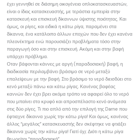
έχει γεννηθεί σε διάσημη οικογένεια οπλοκατασκευαστών,
είναι ο ίδιος κατασκευαστής, με τεράστια εμπειρία στην
κατασκευή και επισκευή δίκαννων ύψιστης ποιότητας. Και
όμως, οι ρίγες, και ειδικά η κάτω ρίγα, παραμένει στα
δίκαννα, ένα κατάλοιπο άλλων εποχών που δεν έχει κανένα
πλεονέκτημα ενώ παρουσιάζει προβλήματα τόσο στην
παραγωγή όσο και στην επισκευή. Ακόμη και στην βαφή
υπάρχει πρόβλημα.
Οταν βάφονται κάννες με αργή (παραδοσιακή) βαφή, η
διαδικασία περιλαμβάνει βράσιμο σε νερό μεταξύ
επαλείψεων με την βαφή. Στο βράσιμο το νερό διεισδύει στο
κενό μεταξύ πάνω και κάτω ρίγας. Κανένας βαφέας
καννών δεν έχει βρει ακόμα τρόπο να αφαιρεί όλο το νερό
που μπαίνει στο κρυφό και απροσπέλαστο κενό ανάμεσα
στις δύο ρίγες. Τι πιο απλό από την επιλογή της Darne που
έφτιαχνε δίκαννα χωρίς την κάτω ρίγα! Και όμως, κανένας
άλλος “μεγάλος” κατασκευαστής δεν σκέφτηκε να φτιάξει
δίκαννα χωρίς την κάτω ρίγα! Γιατί όχι; Διότι η κάτω ρίγα
θεωρείται “παραδοσιακή”.