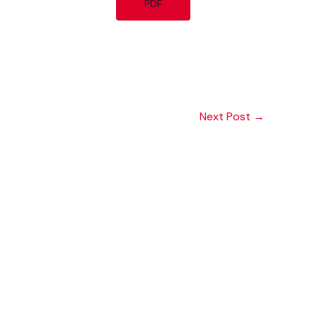
PDF
Next Post
→