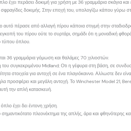
όπλο έχει περάσει δοκιμή για χρήση με 36 γραμμάρια σκάγια και
ς σφραγίδες δοκιμής. Στην εποχή του, υπολογίζω κάπου γύρω στ
πλο αυτό πέρασε από αλλαγή πίρου κάποια στιγμή στην σταδιοδρ
εγκοπή του πίρου ούτε το συρτάρι, σημάδι ότι η μοναδική φθορ
ο τύπου όπλου.
ται 36 γραμμάρια γόμωση και θαλάμες 70 χιλιοστών.
ή του συγκεκριμένου Midland; Οτι η γέφυρα στη βάση, σε συνδυασ
ίτητα στοιχεία για αντοχή σε ένα πλαγιόκαννο. Αλλωστε δεν είν
α προσφέρει και μεγάλη αντοχή. Το Winchester Model 21, Beret
αυτή την απλή κατασκευή.
 όπλο έχει δει έντονη χρήση.
ο σημαντικότατο πλεονέκτημα της απλής, άρα και φθηνότερης κα