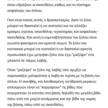
όπου εδράζουν οι σκανδάλες καθώς και το σύστημα
ασφάλειας του όπλου.
Γιατί είναι κακός αυτός ο δρασκελισμός; Διότι το ξύλο
μπορεί να διασταλεί ή να συσταλεί και να αλλάξει
κρίσιμες σχέσεις σκανδάλης-σχαστηρίας και ασφάλειας-
σκανδάλης. Και αυτή η ευμεταβλητότητα του ξύλου είναι
γνωστό φαινόμενο και αρκετά συχνό. Το ξύλο του
κοντακιού μπορεί να συσταλεί ή να διασταλεί αρκετά,
προσωπικά έχω μετρήσει ξύλο που έχει “μαζέψει” ένα
χιλιοστό σε πάχος λαβής.
Οταν “μαζέψει” το ξύλο της λαβής τότε αρχίζει να
παρουσιάζει χαλαρότητα η λαβή σε σχέση με τη βάση του
όπλου. Η συνήθης, και λανθασμένη, αντίδραση μερικών
οπλουργών είναι να “καργάρουν” τις βίδες που
συγκρατούν το κοντάκι στη βάση, δηλαδή την μεγάλη βίδα
πίσω από τον μοχλό ανοίγματος και την βίδα της ουράς
της βάσης πίσω από τις σκανδάλες.