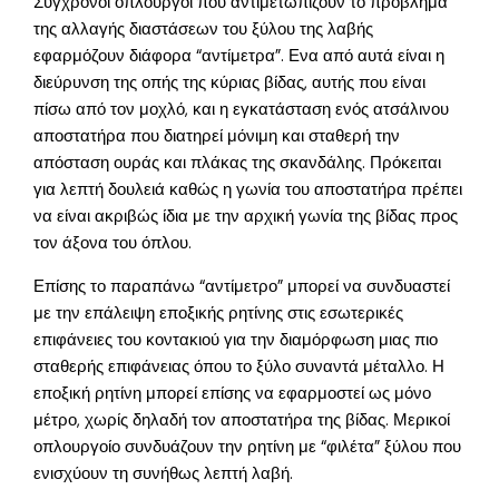
Σύγχρονοι οπλουργοί που αντιμετωπίζουν το πρόβλημα
της αλλαγής διαστάσεων του ξύλου της λαβής
εφαρμόζουν διάφορα “αντίμετρα”. Ενα από αυτά είναι η
διεύρυνση της οπής της κύριας βίδας, αυτής που είναι
πίσω από τον μοχλό, και η εγκατάσταση ενός ατσάλινου
αποστατήρα που διατηρεί μόνιμη και σταθερή την
απόσταση ουράς και πλάκας της σκανδάλης. Πρόκειται
για λεπτή δουλειά καθώς η γωνία του αποστατήρα πρέπει
να είναι ακριβώς ίδια με την αρχική γωνία της βίδας προς
τον άξονα του όπλου.
Επίσης το παραπάνω “αντίμετρο” μπορεί να συνδυαστεί
με την επάλειψη εποξικής ρητίνης στις εσωτερικές
επιφάνειες του κοντακιού για την διαμόρφωση μιας πιο
σταθερής επιφάνειας όπου το ξύλο συναντά μέταλλο. Η
εποξική ρητίνη μπορεί επίσης να εφαρμοστεί ως μόνο
μέτρο, χωρίς δηλαδή τον αποστατήρα της βίδας. Μερικοί
οπλουργοίο συνδυάζουν την ρητίνη με “φιλέτα” ξύλου που
ενισχύουν τη συνήθως λεπτή λαβή.