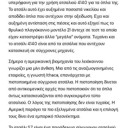
υπερήφανη για την χρήση ατσαλιού 4140 για τα όπλα της.
Το ατσάλι αυτό έχει αυξημένα ποσοστά νικελίου και
αποδίδει όπλα που αντέχουν στην οξείδωση. Εχει και
αυξημένη αντίσταση στις πιέσεις και αυτό εξηγεί πως το
θρυλικό πλαγιόκαννο μοντέλο 21 άντεχε σε τεστ τα οποία
είχαν καταστρέψει άλλα “μεγάλα” ονόματα. Τυχαίνει και
το ατσάλι 4140 είναι από τα ατσάλια που αντέχουν
κατασκευή σε σύγχρονες μηχανές.
Σήμερα η αμερικανική βιομηχανία του λειόκαννου
γνωρίζει μια μίνι άνθιση. Μια από τις αναζωογονημένες
εταιρείες, η γνωστή Ithaca, επανάρχεται με
πιστοποιημένα σύγχρονα ατσάλια. Η πιστοποίηση δίνεται
από αντικειμενικές αρχές που πιστοποιούν ότι τα όπλα
όντως κατασκευάζονται από συγκεκριμένο τύπο
ατσαλιού. Ο λόγος της πιστοποίησης δεν είναι τυχαίος. Η
Αμερική παράγει τα πιο εξελιγμένα ατσάλια και η επιλογή
τους δίνει ένα εμπορικό πλεονέκτημα.
Το ατσάλι S7 είναι ένα παράδειγμα σύγχρονου ατσαλιού.