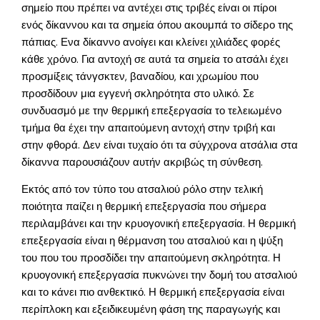
σημείο που πρέπει να αντέχει στις τριβές είναι οι πίροι
ενός δίκαννου και τα σημεία όπου ακουμπά το σίδερο της
πάπιας. Ενα δίκαννο ανοίγει και κλείνει χιλιάδες φορές
κάθε χρόνο. Για αντοχή σε αυτά τα σημεία το ατσάλι έχει
προσμίξεις τάνγσκτεν, βαναδίου, και χρωμίου που
προσδίδουν μια εγγενή σκληρότητα στο υλικό. Σε
συνδυασμό με την θερμική επεξεργασία το τελειωμένο
τμήμα θα έχει την απαιτούμενη αντοχή στην τριβή και
στην φθορά. Δεν είναι τυχαίο ότι τα σύγχρονα ατσάλια στα
δίκαννα παρουσιάζουν αυτήν ακριβώς τη σύνθεση.
Εκτός από τον τύπο του ατσαλιού ρόλο στην τελική
ποιότητα παίζει η θερμική επεξεργασία που σήμερα
περιλαμβάνει και την κρυογονική επεξεργασία. Η θερμική
επεξεργασία είναι η θέρμανση του ατσαλιού και η ψύξη
του που του προσδίδει την απαιτούμενη σκληρότητα. Η
κρυογονική επεξεργασία πυκνώνει την δομή του ατσαλιού
και το κάνει πιο ανθεκτικό. Η θερμική επεξεργασία είναι
περίπλοκη και εξειδικευμένη φάση της παραγωγής και