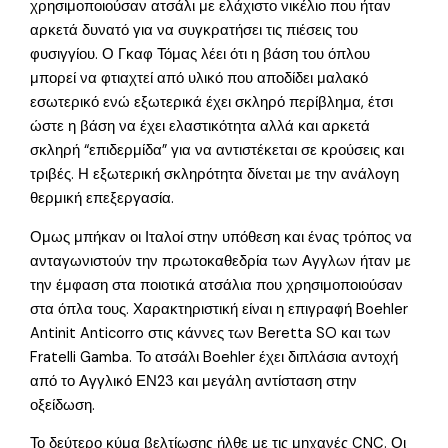
χρησιμοποιούσαν ατσάλι με ελάχιστο νικέλιο που ήταν
αρκετά δυνατό για να συγκρατήσει τις πιέσεις του
φυσιγγίου. Ο Γκαφ Τόμας λέει ότι η βάση του όπλου
μπορεί να φτιαχτεί από υλικό που αποδίδει μαλακό
εσωτερικό ενώ εξωτερικά έχει σκληρό περίβλημα, έτσι
ώστε η βάση να έχει ελαστικότητα αλλά και αρκετά
σκληρή “επιδερμίδα” για να αντιστέκεται σε κρούσεις και
τριβές. Η εξωτερική σκληρότητα δίνεται με την ανάλογη
θερμική επεξεργασία.
Ομως μπήκαν οι Ιταλοί στην υπόθεση και ένας τρόπος να
ανταγωνιστούν την πρωτοκαθεδρία των Αγγλων ήταν με
την έμφαση στα ποιοτικά ατσάλια που χρησιμοποιούσαν
στα όπλα τους. Χαρακτηριστική είναι η επιγραφή Boehler
Antinit Anticorro στις κάννες των Beretta SO και των
Fratelli Gamba. Το ατσάλι Boehler έχει διπλάσια αντοχή
από το Αγγλικό ΕΝ23 και μεγάλη αντίσταση στην
οξείδωση.
Το δεύτερο κύμα βελτίωσης ήλθε με τις μηχανές CNC. Οι