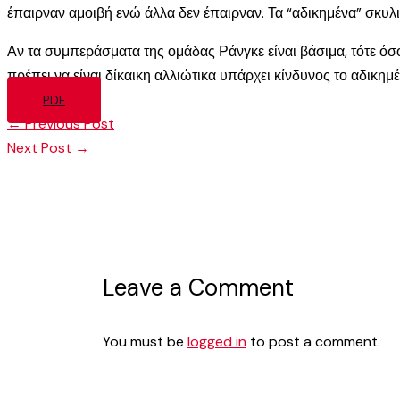
έπαιρναν αμοιβή ενώ άλλα δεν έπαιρναν. Τα “αδικημένα” σκυλι
Αν τα συμπεράσματα της ομάδας Ράνγκε είναι βάσιμα, τότε όσ
πρέπει να είναι δίκαικη αλλιώτικα υπάρχει κίνδυνος το αδικημέ
PDF
←
Previous Post
Next Post
→
Leave a Comment
You must be
logged in
to post a comment.