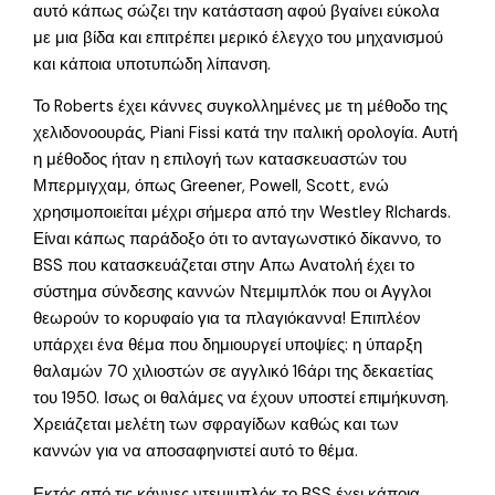
αυτό κάπως σώζει την κατάσταση αφού βγαίνει εύκολα
με μια βίδα και επιτρέπει μερικό έλεγχο του μηχανισμού
και κάποια υποτυπώδη λίπανση.
Το Roberts έχει κάννες συγκολλημένες με τη μέθοδο της
χελιδονοουράς, Piani Fissi κατά την ιταλική ορολογία. Αυτή
η μέθοδος ήταν η επιλογή των κατασκευαστών του
Μπερμιγχαμ, όπως Greener, Powell, Scott, ενώ
χρησιμοποιείται μέχρι σήμερα από την Westley RIchards.
Είναι κάπως παράδοξο ότι το ανταγωνστικό δίκαννο, το
BSS που κατασκευάζεται στην Απω Ανατολή έχει το
σύστημα σύνδεσης καννών Ντεμιμπλόκ που οι Αγγλοι
θεωρούν το κορυφαίο για τα πλαγιόκαννα! Επιπλέον
υπάρχει ένα θέμα που δημιουργεί υποψίες: η ύπαρξη
θαλαμών 70 χιλιοστών σε αγγλικό 16άρι της δεκαετίας
του 1950. Ισως οι θαλάμες να έχουν υποστεί επιμήκυνση.
Χρειάζεται μελέτη των σφραγίδων καθώς και των
καννών για να αποσαφηνιστεί αυτό το θέμα.
Εκτός από τις κάννες ντεμιμπλόκ το BSS έχει κάποια