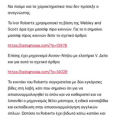
Να πούμε και τα χαρακτηριστικα που δεν πρόσεξε ο
αναγνώστης.
Το Ivor Roberts χρησιμοποιεί τη βάση της Webley and
Scott άρα έχει μασσίφ πίρο καννών. Για το τι σημαίνει
μασσίφ πίρος καννών δείτε το σχετικό άρθρο:
https://oplognosia.com/?p=13978
Επίσης έχει μηχανισμό Ανσον-Ντήλυ με ελατήρια V. Δείτε
και για αυτό το σχετικό άρθρο:
https://oplognosia.com/?p=14029
Το κοντάκι του Roberts συγκρατείται με δύο εγκάρσιες
βίδες στη λαβή, κάτι που σημαίνει ότι για να
αποσυναρμολογηθεί το όπλο και να καθαριστεί και να
λιπανθεί ο μηχανισμός θέλει μάστορα, ή ειδικά κατσαβίδια
και εκπαίδευση στην αποσυναρμολόγηση αγγλικών
όπλων. Ωστόσο το Roberts έχει βιδωτό κάτω καπάκι και