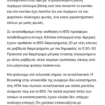
ατσούμπαλο στην όψη με τετραγωνισμένη βάση,
περίεργο τελείωμα βάσης εκεί που συναντά το κοντάκι
και στο κοντάκι έχει πανέλα λες και περίμενε να του
φορέσουν ολόκληρες φωτιές, ένα κοινό χαρακτηριστικό
όπλων με μισές φωτιές.
Σε αντιστάθμισμα στην αισθητικη το BSS προσφέρει
αποδεδειγμένη αντοχή. Κάποιοι οπλουργοί στην Αμερική
έχουν εφοδιάσει το BSS διαμετρήματος 20 με νέες κάννες
σε ραβδωτά διαμετρήματα, με πιο δημοφιλές το 0,30-30.
Πρόκειται για διαμέτρημα μέτριας έντασης συγκρινόμενο
με άλλα ραβδωτά, αλλά παράγει τριπλάσιες πιέσεις από
ένα μάγκνουμ φυσίγγι λειόκαννου.
Και φτάνουμε στο τελευταίο σημέιο, τα ανταλλακτικά. Η
Browning στην ιστοσελίδα της αναφέρει δύο καταστήματα
στις ΗΠΑ που πωλούν ανταλλακτικά για παλιά μοντέλα,
ανάμεσα τους και το BSS. Για παλιά αγγλικά όπλα των
οποίων οι κατασκευαστές έχουν κλείσει δεν υπάρχει
ανάλογη επιλογή. Οτι χαλάσει επισκευάζεται με