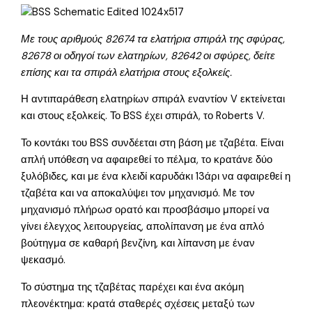
Με τους αριθμούς 82674 τα ελατήρια σπιράλ της σφύρας,
82678 οι οδηγοί των ελατηρίων, 82642 οι σφύρες, δείτε
επίσης και τα σπιράλ ελατήρια στους εξολκείς.
Η αντιπαράθεση ελατηρίων σπιράλ εναντίον V εκτείνεται
και στους εξολκείς. Το BSS έχει σπιράλ, το Roberts V.
Το κοντάκι του BSS συνδέεται στη βάση με τζαβέτα. Είναι
απλή υπόθεση να αφαιρεθεί το πέλμα, το κρατάνε δύο
ξυλόβιδες, και με ένα κλειδί καρυδάκι 13άρι να αφαιρεθεί η
τζαβέτα και να αποκαλύψει τον μηχανισμό. Με τον
μηχανισμό πλήρωσ ορατό και προσβάσιμο μπορεί να
γίνει έλεγχος λειτουργείας, απολίπανση με ένα απλό
βούτηγμα σε καθαρή βενζίνη, και λίπανση με έναν
ψεκασμό.
Το σύστημα της τζαβέτας παρέχει και ένα ακόμη
πλεονέκτημα: κρατά σταθερές σχέσεις μεταξύ των