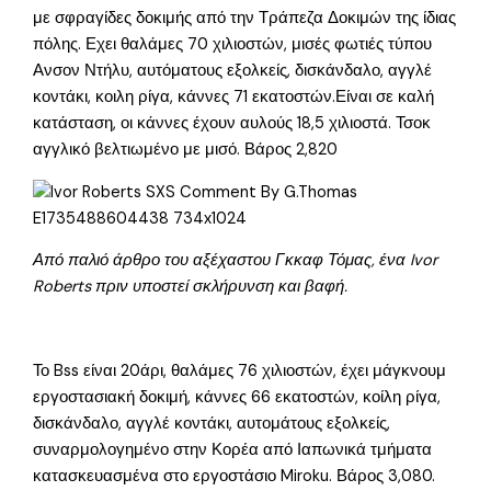
με σφραγίδες δοκιμής από την Τράπεζα Δοκιμών της ίδιας
πόλης. Εχει θαλάμες 70 χιλιοστών, μισές φωτιές τύπου
Ανσον Ντήλυ, αυτόματους εξολκείς, δισκάνδαλο, αγγλέ
κοντάκι, κοιλη ρίγα, κάννες 71 εκατοστών.Είναι σε καλή
κατάσταση, οι κάννες έχουν αυλούς 18,5 χιλιοστά. Τσοκ
αγγλικό βελτιωμένο με μισό. Βάρος 2,820
Από παλιό άρθρο του αξέχαστου Γκκαφ Τόμας, ένα Ivor
Roberts πριν υποστεί σκλήρυνση και βαφή.
Το Bss είναι 20άρι, θαλάμες 76 χιλιοστών, έχει μάγκνουμ
εργοστασιακή δοκιμή, κάννες 66 εκατοστών, κοίλη ρίγα,
δισκάνδαλο, αγγλέ κοντάκι, αυτομάτους εξολκείς,
συναρμολογημένο στην Κορέα από Ιαπωνικά τμήματα
κατασκευασμένα στο εργοστάσιο Miroku. Βάρος 3,080.