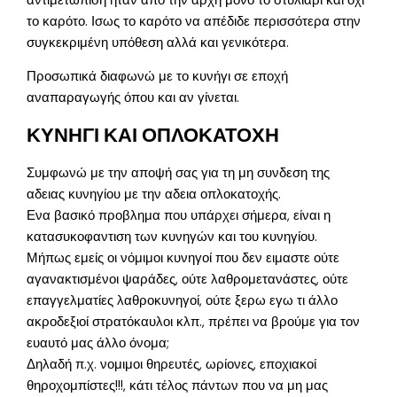
αντιμετώπιση ήταν από την αρχή μόνο το στυλιάρι και όχι
το καρότο. Ισως το καρότο να απέδιδε περισσότερα στην
συγκεκριμένη υπόθεση αλλά και γενικότερα.
Προσωπικά διαφωνώ με το κυνήγι σε εποχή
αναπαραγωγής όπου και αν γίνεται.
ΚΥΝΗΓΙ ΚΑΙ ΟΠΛΟΚΑΤΟΧΗ
Συμφωνώ με την αποψή σας για τη μη συνδεση της
αδειας κυνηγίου με την αδεια οπλοκατοχής.
Ενα βασικό προβλημα που υπάρχει σήμερα, είναι η
κατασυκοφαντιση των κυνηγών και του κυνηγίου.
Μήπως εμείς οι νόμιμοι κυνηγοί που δεν ειμαστε ούτε
αγανακτισμένοι ψαράδες, ούτε λαθρομετανάστες, ούτε
επαγγελματίες λαθροκυνηγοί, ούτε ξερω εγω τι άλλο
ακροδεξιοί στρατόκαυλοι κλπ., πρέπει να βρούμε για τον
ευαυτό μας άλλο όνομα;
Δηλαδή π.χ. νομιμοι θηρευτές, ωρίονες, εποχιακοί
θηροχομπίστες!!!, κάτι τέλος πάντων που να μη μας