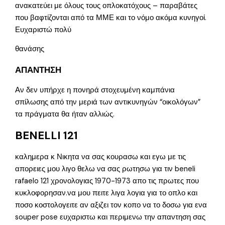
ανακατεύει με όλους τους οπλοκατόχους – παραβάτες
που βαφτίζονται από τα ΜΜΕ και το νόμο ακόμα κυνηγοί.
Ευχαριστώ πολύ
θανάσης
ΑΠΑΝΤΗΣΗ
Αν δεν υπήρχε η πονηρά στοχευμένη καμπάνια
σπίλωσης από την μεριά των αντικυνηγών “οικολόγων”
τα πράγματα θα ήταν αλλιώς.
BENELLI 121
καλημερα κ Νικητα να σας κουρασω και εγω με τις
απορειες μου λιγο θελω να σας ρωτησω για τιν beneli
rafaelo 121 χρονολογιας 1970-1973 απο τις πρωτες που
κυκλοφορησαν.να μου πειτε λιγα λογια για το οπλο και
ποσο κοστολογειτε αν αξιζει τον κοπο να το δοσω για ενα
souper pose ευχαριστω και περιμενω την απαντηση σας