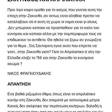
Πριν λιγο καιρο εμαθα για το αισχος που γινεται αυτη την
εποχη στην Ζακυνθο ,αν οντως ειναι αληθεια πρεπει να
καταλαβουν οτι σ αυτη τη χωρα οι νομοι ειναι γι ολους
.Δεν μπωρουν καποιοι να προσπαθουν για το καλο του
κυνηγιου και καποιοι αλλοι με την συμπεριφωρα τους να
επιδιωκουν το αντιθετο. Θα ηθελα να ξερω αν γνωριζετε
για το θεμα . Στη Σαντορινη εγινε αυτο που επρεπε να
γινει , στην Ζακυνθο γιατι? Γιατι το Απριλιατικο σ ολη την
Ελλαδα εληξε το “86 και στην Ζακυνθο το κυνηγανε
ακωμα ?
ΝΙΚΟΣ ΦΡΑΓΚΙΟΥΔΑΚΗΣ
ΑΠΑΝΤΗΣΗ
Ενα βαθιά ριζωμένο έθιμο, όπως είναι το απριλιάτικο
κυνήγι στη Ζάκυνθο, δεν σταματά με αστυνομικά μέτρα.
Κανείς δεν σκέφτηκε την περίπτωση κινήτρων, δηλαδή η