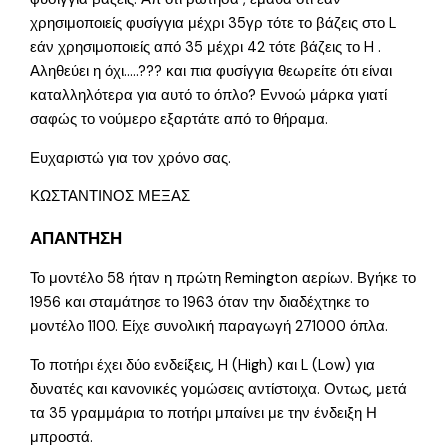
χρησιμοποιείς φυσίγγια μέχρι 35γρ τότε το βάζεις στο L
εάν χρησιμοποιείς από 35 μέχρι 42 τότε βάζεις το H .
Αληθεύει η όχι…..??? και πια φυσίγγια θεωρείτε ότι είναι
καταλληλότερα για αυτό το όπλο? Εννοώ μάρκα γιατί
σαφώς το νούμερο εξαρτάτε από το θήραμα.
Ευχαριστώ για τον χρόνο σας.
ΚΩΣΤΑΝΤΙΝΟΣ ΜΕΞΑΣ
ΑΠΑΝΤΗΣΗ
Το μοντέλο 58 ήταν η πρώτη Remington αερίων. Βγήκε το
1956 και σταμάτησε το 1963 όταν την διαδέχτηκε το
μοντέλο 1100. Είχε συνολική παραγωγή 271000 όπλα.
Το ποτήρι έχει δύο ενδείξεις, H (High) και L (Low) για
δυνατές και κανονικές γομώσεις αντίστοιχα. Οντως, μετά
τα 35 γραμμάρια το ποτήρι μπαίνει με την ένδειξη Η
μπροστά.