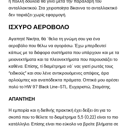
η πολλή δουλειά θα γίνει μετά την παραλαβή του
ανταλλακτικού. Στα χειροποίητα δίκαννα το ανταλλακτικό
δεν ταιριάζει χωρίς εφαρμογή.
ΙΣΧΥΡΟ ΑΕΡΟΒΟΛΟ
Αγαπητέ Νικήτα, θά ΄θελα τη γνώμη σου για ένα
αεροβόλο που θέλω να αγοράσω. Έχω μπερδευτεί
κάπως με τα διάφορα συστήματα που υπάρχουν και με τα
μειονεκτήματα και τα πλεονεκτήματα που παρουσιάζει το
καθένα. Επίσης, τί διαμέτρημα νά΄ ναι; γιατί ρωτάς τους
“ειδικούς” και σου λένε αντικρουόμενες απόψεις, άρα
αρλούμπες και αναπόδεικτα πράματα. Οπτικά μου αρέσει
πολύ το HW 97 Black Line-STL. Ευχαριστώ, Σταμάτης.
ΑΠΑΝΤΗΣΗ
Η εμπειρία και η διεθνής πρακτική έχει δείξει ότι για το
σκοπό που το θέλετε το διαμέτρημα 5,5 (0,22) είναι το πιο
κατάλληλο. Επίσης είναι πιο εύκολο να βρείτε βλήματα σε