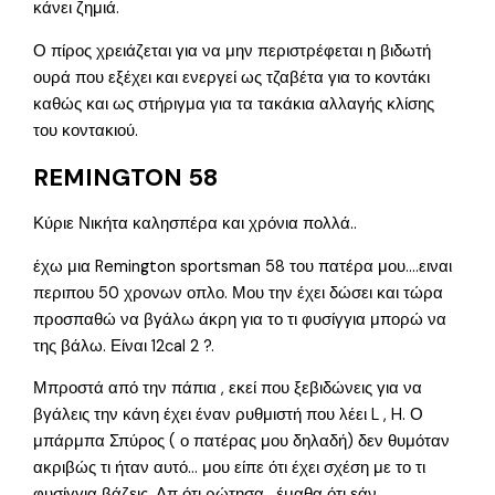
κάνει ζημιά.
Ο πίρος χρειάζεται για να μην περιστρέφεται η βιδωτή
ουρά που εξέχει και ενεργεί ως τζαβέτα για το κοντάκι
καθώς και ως στήριγμα για τα τακάκια αλλαγής κλίσης
του κοντακιού.
REMINGTON 58
Κύριε Νικήτα καλησπέρα και χρόνια πολλά..
έχω μια Remington sportsman 58 του πατέρα μου….ειναι
περιπου 50 χρονων οπλο. Μου την έχει δώσει και τώρα
προσπαθώ να βγάλω άκρη για το τι φυσίγγια μπορώ να
της βάλω. Είναι 12cal 2 ?.
Μπροστά από την πάπια , εκεί που ξεβιδώνεις για να
βγάλεις την κάνη έχει έναν ρυθμιστή που λέει L , H. Ο
μπάρμπα Σπύρος ( ο πατέρας μου δηλαδή) δεν θυμόταν
ακριβώς τι ήταν αυτό… μου είπε ότι έχει σχέση με το τι
φυσίγγια βάζεις. Απ ότι ρώτησα , έμαθα ότι εάν