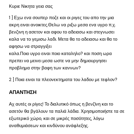
Κυριε Νικητα γεια σας
1 ] Εχω ενα σουπερ ποζε και οι ριγες του απο την μια
ακρη ειναι ανοικτες.Θελω να ριξω μεσα ενα υγρο π.χ.
βενζινη η ασετον και αφου το αδειασω και στεγνωσει
καλα να το γεμισω λαδι. Μετα θα το αδειασω και θα το
αφησω να στραγγιξει
καλα.Ποιο υγρο ειναι ποιο καταληλο? και ποση ωρα
πρεπει να μεινει μεσα ωστε να μην δημιουργησει
προβλημα στην βαφη των καννων?
2 ] Ποια ειναι τα πλεονεκτηματα του λαδου με τεφλον?
ΑΠΑΝΤΗΣΗ
Αχ αυτές οι ρίγες! Το διαλυτικό όπως η βενζίνη και το
ασετόν θα βγάλουν τα παλιά λάδια. Χρησιμοποιήστε τα σε
εξωτερικό χώρο, και σε μικρές ποσότητες, λόγω
αναθυμιάσεων και κινδύνου ανάφλεξης.