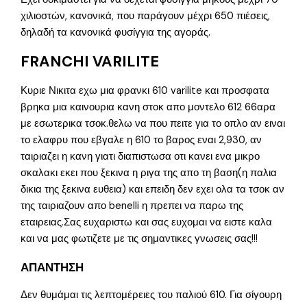
χιλιοστών, κανονικά, που παράγουν μέχρι 650 πιέσεις,
δηλαδή τα κανονικά φυσίγγια της αγοράς.
FRANCHI VARILITE
Κυριε Νικιτα εχω μια φρανκι 610 varilite και προσφατα
βρηκα μια καινουρια κανη στοκ απο μοντελο 612 66αρα
με εσωτερικα τσοκ.θελω να που πειτε για το οπλο αν ειναι
το ελαφρυ που εβγαλε η 610 το βαρος εναι 2,930, αν
ταιριαζει η κανη γιατι διαπιστωσα οτι κανει ενα μικρο
σκαλακι εκει που ξεκινα η ριγα της απο τη βαση(η παλια
δικια της ξεκινα ευθεια) και επειδη δεν εχει ολα τα τσοκ αν
της ταιριαζουν απο benelli η πρεπει να παρω της
εταιρειας.Σας ευχαριστω και σας ευχομαι να ειστε καλα
και να μας φωτιζετε με τις σημαντικες γνωσεις σας!!!
ΑΠΑΝΤΗΣΗ
Δεν θυμάμαι τις λεπτομέρειες του παλιού 610. Για σίγουρη